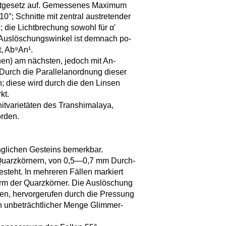
bitgesetz auf. Gemessenes Maximum
°; Schnitte mit zentral austretender
; die Lichtbrechung sowohl für α'
 Auslöschungswinkel ist demnach po-
t, Ab⁹An¹.
en) am nächsten, jedoch mit An-
. Durch die Parallelanordnung dieser
n; diese wird durch die den Linsen
kt.
itvarietäten des Transhimalaya,
orden.
nglichen Gesteins bemerkbar.
Quarzkörnern, von 0,5—0,7 mm Durch-
esteht. In mehreren Fällen markiert
Form der Quarzkörner. Die Auslöschung
nen, hervorgerufen durch die Pressung
n unbeträchtlicher Menge Glimmer-