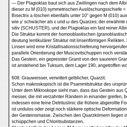
— Der Plagioklas baut sich aus Zwillingen nach dem Al
dieser zu M (010) symmetrischen Auslöschungsschiefe = 10
Bisectrix a löschen ebenfalls unter 10° gegen M (010) aus
wie γ' schwächer als ε und ω des Quarzes; der erwähnte
sitiv (SCHUSTER), und der Plagioklas ein fast reiner Albi
Die Struktur kommt der homooblastischen (granoblastisch
deutung lentikulärer Struktur mit linsenförmigen Relikten
Linsen wird eine Kristallisationsschieferung hervorgerufe
parallele Orientierung der Muscovitschuppen noch verstär
Das Gestein, ein gepresster Granit von den saureren Gran
ist anstehend bei Tuksum, dem Lager 190, angetroffen w
608. Grauweisser, verwittert gelblicher, Quarzit.
Schon makroskopisch ist die Psammitstruktur des ursprü
Unter dem Mikroskope sieht man, dass das Gestein aus 
messer, die mit verzahnter Rändern in einander greifen, b
indessen eine feine Detrituslinic die frühere abgerollte 
ist undulos oder zeigt noch stärkere optische Deformatio
der Gesteinsmasse. Zwischen den Quarzkörnern liegen i
schüppchen und Chloritsubstanzen.