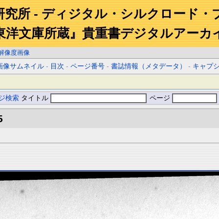
研究所 - ディジタル・シルクロード・
東洋文庫所蔵』貴重書デジタルアーカ
解像度画像
画像サムネイル
-
目次
-
ページ番号
-
書誌情報（メタデータ）
-
キャプ
ジ検索
タイトル
ページ
5