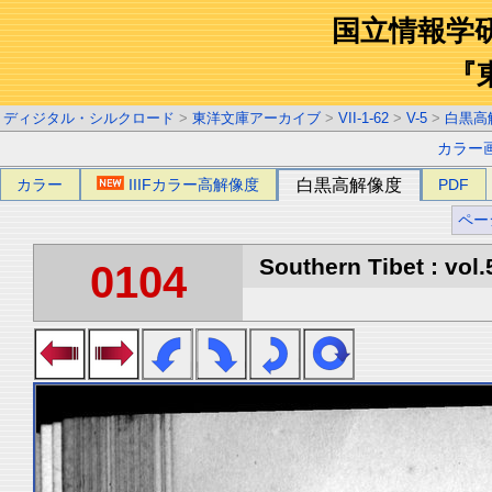
国立情報学
『
ディジタル・シルクロード
>
東洋文庫アーカイブ
>
VII-1-62
>
V-5
>
白黒高
カラー
カラー
IIIFカラー高解像度
白黒高解像度
PDF
ペー
Southern Tibet : vol.
0104