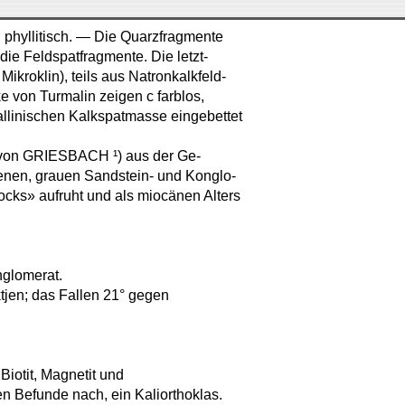
 phyllitisch. — Die Quarzfragmente
ie Feldspatfragmente. Die letzt-
ikroklin), teils aus Natronkalkfeld-
e von Turmalin zeigen c farblos,
tallinischen Kalkspatmasse eingebettet
r von GRIESBACH ¹) aus der Ge-
nen, grauen Sandstein- und Konglo-
rocks» aufruht und als miocänen Alters
nglomerat.
ktjen; das Fallen 21° gegen
Biotit, Magnetit und
n Befunde nach, ein Kaliorthoklas.