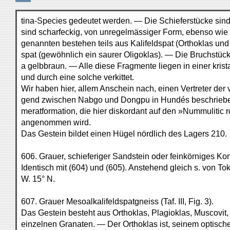
tina-Species gedeutet werden. — Die Schieferstücke sind
sind scharfeckig, von unregelmässiger Form, ebenso wie d
genannten bestehen teils aus Kalifeldspat (Orthoklas und M
spat (gewöhnlich ein saurer Oligoklas). — Die Bruchstück
a gelbbraun. — Alle diese Fragmente liegen in einer kris
und durch eine solche verkittet.
Wir haben hier, allem Anschein nach, einen Vertreter de
gend zwischen Nabgo und Dongpu in Hundés beschriebe
meratformation, die hier diskordant auf den »Nummulitic 
angenommen wird.
Das Gestein bildet einen Hügel nördlich des Lagers 210.
606. Grauer, schieferiger Sandstein oder feinkörniges Ko
Identisch mit (604) und (605). Anstehend gleich s. von To
W. 15° N.
607. Grauer Mesoalkalifeldspatgneiss (Taf. III, Fig. 3).
Das Gestein besteht aus Orthoklas, Plagioklas, Muscovit, 
einzelnen Granaten. — Der Orthoklas ist, seinem optische