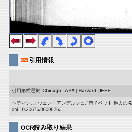
引用情報
引用形式選択:
Chicago
|
APA
|
Harvard
|
IEEE
ヘディン, スウェン・アンデルシュ. “南チベット 過去の
doi:10.20676/00000263.
OCR読み取り結果