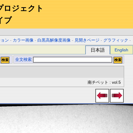
プロジェクト
イブ
ション
-
カラー画像
-
白黒高解像度画像
-
見開きページ
-
グラフィック
-
日本語
English
全文検索
南チベット : vol.5