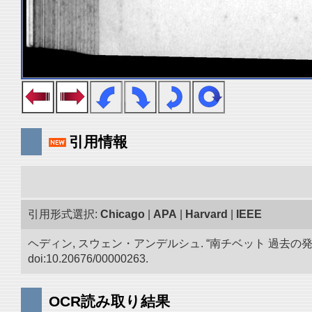
引用情報
引用形式選択:
Chicago
|
APA
|
Harvard
|
IEEE
ヘディン, スウェン・アンデルシュ. “南チベット 過去の
doi:10.20676/00000263.
OCR読み取り結果