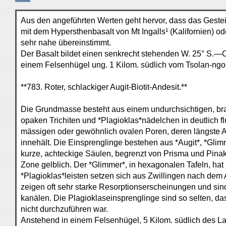
Aus den angeführten Werten geht hervor, dass das Gestei
mit dem Hypersthenbasalt von Mt Ingalls¹ (Kalifornien) o
sehr nahe übereinstimmt.
Der Basalt bildet einen senkrecht stehenden W. 25° S.—O
einem Felsenhügel ung. 1 Kilom. südlich vom Tsolan-ngopt
**783. Roter, schlackiger Augit-Biotit-Andesit.**
Die Grundmasse besteht aus einem undurchsichtigen, bra
opaken Trichiten und *Plagioklas*nädelchen in deutlich f
mässigen oder gewöhnlich ovalen Poren, deren längste 
innehält. Die Einsprenglinge bestehen aus *Augit*, *Glimm
kurze, achteckige Säulen, begrenzt von Prisma und Pinako
Zone gelblich. Der *Glimmer*, in hexagonalen Tafeln, hat a
*Plagioklas*leisten setzen sich aus Zwillingen nach dem 
zeigen oft sehr starke Resorptionserscheinungen und si
kanälen. Die Plagioklaseinsprenglinge sind so selten, da
nicht durchzuführen war.
Anstehend in einem Felsenhügel, 5 Kilom. südlich des L