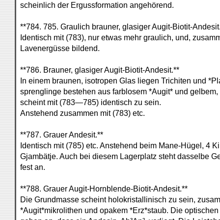
scheinlich der Ergussformation angehörend.
**784. 785. Graulich brauner, glasiger Augit-Biotit-Andesit
Identisch mit (783), nur etwas mehr graulich, und, zusa
Lavenergüsse bildend.
**786. Brauner, glasiger Augit-Biotit-Andesit.**
In einem braunen, isotropen Glas liegen Trichiten und *P
sprenglinge bestehen aus farblosem *Augit* und gelbem, 
scheint mit (783—785) identisch zu sein.
Anstehend zusammen mit (783) etc.
**787. Grauer Andesit.**
Identisch mit (785) etc. Anstehend beim Mane-Hügel, 4 Ki
Gjambätje. Auch bei diesem Lagerplatz steht dasselbe 
fest an.
**788. Grauer Augit-Hornblende-Biotit-Andesit.**
Die Grundmasse scheint holokristallinisch zu sein, zusa
*Augit*mikrolithen und opakem *Erz*staub. Die optischen