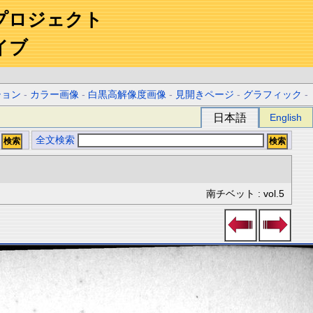
プロジェクト
イブ
ション
-
カラー画像
-
白黒高解像度画像
-
見開きページ
-
グラフィック
-
日本語
English
全文検索
南チベット : vol.5