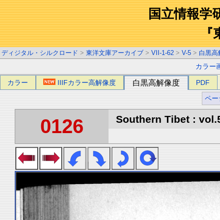
国立情報学
『
ディジタル・シルクロード
>
東洋文庫アーカイブ
>
VII-1-62
>
V-5
>
白黒高
カラー
カラー
IIIFカラー高解像度
白黒高解像度
PDF
ペー
Southern Tibet : vol.
0126