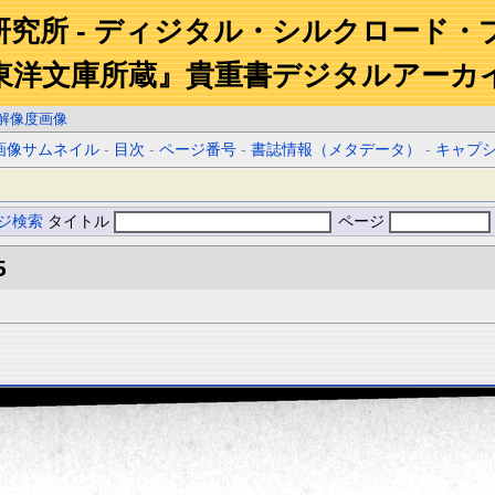
研究所 - ディジタル・シルクロード・
東洋文庫所蔵』貴重書デジタルアーカ
解像度画像
画像サムネイル
-
目次
-
ページ番号
-
書誌情報（メタデータ）
-
キャプ
ジ検索
タイトル
ページ
5