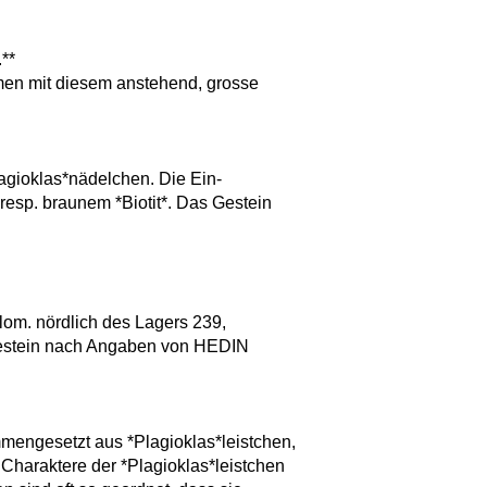
.**
mmen mit diesem anstehend, grosse
lagioklas*nädelchen. Die Ein-
resp. braunem *Biotit*. Das Gestein
lom. nördlich des Lagers 239,
Gestein nach Angaben von HEDIN
mmengesetzt aus *Plagioklas*leistchen,
 Charaktere der *Plagioklas*leistchen