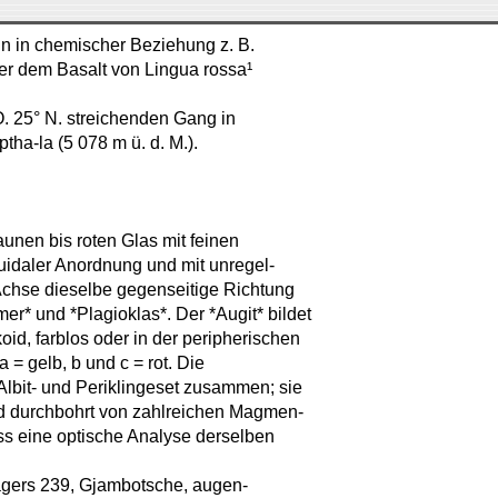
n in chemischer Beziehung z. B.
der dem Basalt von Lingua rossa¹
. 25° N. streichenden Gang in
ha-la (5 078 m ü. d. M.).
unen bis roten Glas mit feinen
luidaler Anordnung und mit unregel-
Achse dieselbe gegenseitige Richtung
er* und *Plagioklas*. Der *Augit* bildet
id, farblos oder in der peripherischen
 = gelb, b und c = rot. Die
Albit- und Periklingeset zusammen; sie
nd durchbohrt von zahlreichen Magmen-
ss eine optische Analyse derselben
agers 239, Gjambotsche, augen-