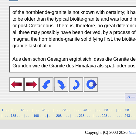
of the hornblende-granite is not known with certainty; 
to be older than the typical biotite-granite and was found i
or post-Cretaceous. There is, therefore, no great differe
all three may possibly have been derived, by a process of 
magma, the hornblende-granite solidifying first, the biotite
granite last of all.»
Aus dem schon Gesagten ergibt sich, dass die Granite d
Gründen wie die Granite des Himalaya als spät- oder po
ペー
1
.
.
.
.
|
.
.
.
.
18
.
.
.
.
|
.
.
.
.
28
.
.
.
.
|
.
.
.
.
38
.
.
.
.
|
.
.
.
.
48
.
.
.
.
|
.
.
.
.
58
.
.
.
.
|
.
.
.
.
68
.
.
.
|
.
.
.
.
188
.
.
.
.
|
.
.
.
.
198
.
.
.
.
|
.
.
.
.
208
.
.
.
.
|
.
.
.
.
218
.
.
.
.
|
.
.
.
.
228
.
.
.
.
|
.
.
.
.
243
.
.
.
Copyright (C) 2003-2026
Nat