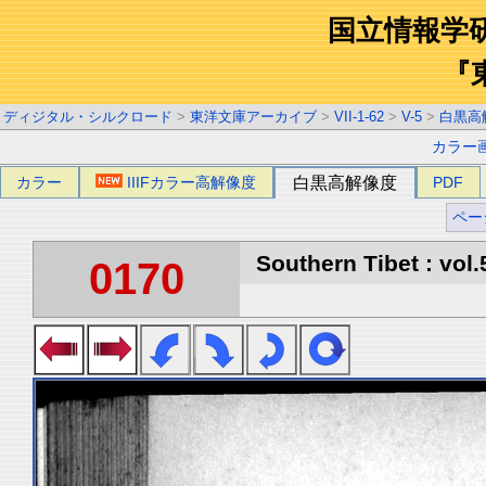
国立情報学
『
ディジタル・シルクロード
>
東洋文庫アーカイブ
>
VII-1-62
>
V-5
>
白黒高
カラー
カラー
IIIFカラー高解像度
白黒高解像度
PDF
ペー
Southern Tibet : vol.
0170