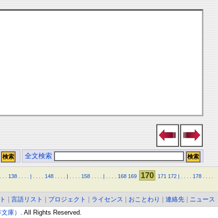
全文検索
170
.
.
.
138
.
.
.
.
|
.
.
.
.
148
.
.
.
.
|
.
.
.
.
158
.
.
.
.
|
.
.
.
.
168
169
171
172
|
.
.
.
.
178
.
.
.
.
ト
|
言語リスト
|
プロジェクト
|
ライセンス
|
おことわり
|
連絡先
|
ニュース
東洋文庫）
. All Rights Reserved.