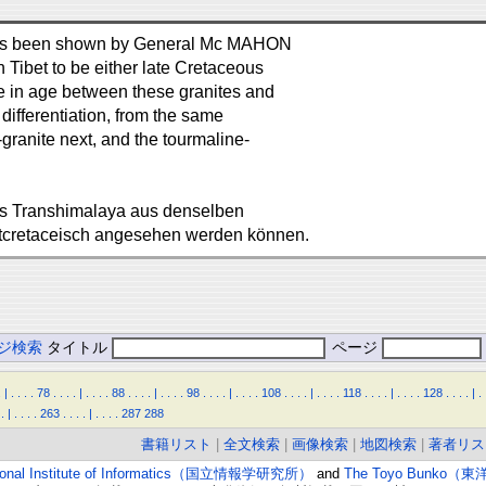
it has been shown by General Mc MAHON
n Tibet to be either late Cretaceous
nce in age between these granites and
differentiation, from the same
-granite next, and the tourmaline-
es Transhimalaya aus denselben
stcretaceisch angesehen werden können.
ジ検索
タイトル
ページ
.
|
.
.
.
.
78
.
.
.
.
|
.
.
.
.
88
.
.
.
.
|
.
.
.
.
98
.
.
.
.
|
.
.
.
.
108
.
.
.
.
|
.
.
.
.
118
.
.
.
.
|
.
.
.
.
128
.
.
.
.
|
.
.
|
.
.
.
.
263
.
.
.
.
|
.
.
.
.
287
288
書籍リスト
|
全文検索
|
画像検索
|
地図検索
|
著者リス
ional Institute of Informatics（国立情報学研究所）
and
The Toyo Bunko（