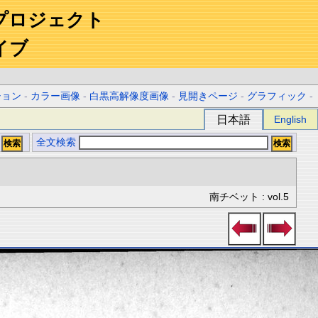
プロジェクト
イブ
ション
-
カラー画像
-
白黒高解像度画像
-
見開きページ
-
グラフィック
-
日本語
English
全文検索
南チベット : vol.5