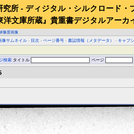
研究所 - ディジタル・シルクロード・
東洋文庫所蔵』貴重書デジタルアーカ
解像度画像
画像サムネイル
-
目次
-
ページ番号
-
書誌情報（メタデータ）
-
キャプ
ジ検索
タイトル
ページ
5