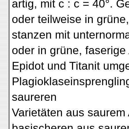
artig, mit c : c = 40°. 
oder teilweise in grüne,
stanzen mit unternorma
oder in grüne, faserige
Epidot und Titanit umg
Plagioklaseinsprenglin
saureren
Varietäten aus saurem 
basischeren aus saure