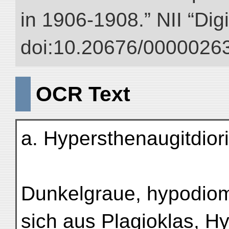
in 1906-1908.” NII “Dig
doi:10.20676/00000263
OCR Text
a. Hypersthenaugitdiori
Dunkelgraue, hypodiom
sich aus Plagioklas, Hy