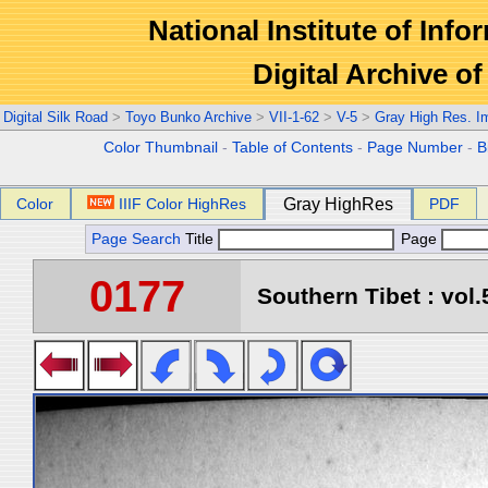
National Institute of Info
Digital Archive 
Digital Silk Road
>
Toyo Bunko Archive
>
VII-1-62
>
V-5
>
Gray High Res. I
Color Thumbnail
-
Table of Contents
-
Page Number
-
B
Color
IIIF Color HighRes
Gray HighRes
PDF
Page Search
Title
Page
0177
Southern Tibet : vol.