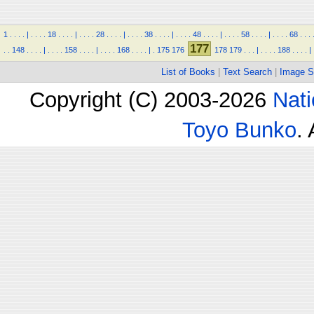
1
.
.
.
.
|
.
.
.
.
18
.
.
.
.
|
.
.
.
.
28
.
.
.
.
|
.
.
.
.
38
.
.
.
.
|
.
.
.
.
48
.
.
.
.
|
.
.
.
.
58
.
.
.
.
|
.
.
.
.
68
.
.
.
177
.
.
148
.
.
.
.
|
.
.
.
.
158
.
.
.
.
|
.
.
.
.
168
.
.
.
.
|
.
175
176
178
179
.
.
.
|
.
.
.
.
188
.
.
.
.
|
List of Books
|
Text Search
|
Image S
Copyright (C) 2003-2026
Nati
Toyo Bunko
.