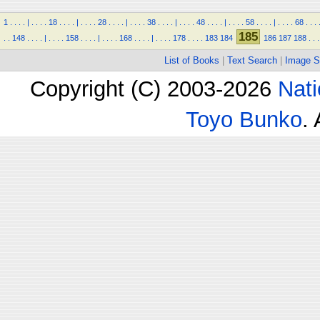
1
.
.
.
.
|
.
.
.
.
18
.
.
.
.
|
.
.
.
.
28
.
.
.
.
|
.
.
.
.
38
.
.
.
.
|
.
.
.
.
48
.
.
.
.
|
.
.
.
.
58
.
.
.
.
|
.
.
.
.
68
.
.
.
185
.
.
148
.
.
.
.
|
.
.
.
.
158
.
.
.
.
|
.
.
.
.
168
.
.
.
.
|
.
.
.
.
178
.
.
.
.
183
184
186
187
188
.
.
.
List of Books
|
Text Search
|
Image S
Copyright (C) 2003-2026
Nati
Toyo Bunko
.