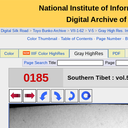
National Institute of Info
Digital Archive 
Digital Silk Road
>
Toyo Bunko Archive
>
VII-1-62
>
V-5
>
Gray High Res. I
Color Thumbnail
-
Table of Contents
-
Page Number
-
B
Color
IIIF Color HighRes
Gray HighRes
PDF
Page Search
Title
Page
0185
Southern Tibet : vol.