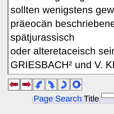
sollten wenigstens gewi
präeocän beschrieben
spätjurassisch
oder alteretaceisch se
GRIESBACH² und V. K
Page Search
Title