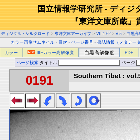
国立情報学研究所 - ディ
『東洋文庫所蔵』
ディジタル・シルクロード
>
東洋文庫アーカイブ
>
VII-1-62
>
V-5
>
白黒高
カラー画像サムネイル
-
目次
-
ページ番号
-
書誌情報（メタデー
カラー
IIIFカラー高解像度
白黒高解像度
PDF
ページ検索
タイトル
ページ
Southern Tibet : vol.
0191