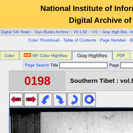
National Institute of Info
Digital Archive 
Digital Silk Road
>
Toyo Bunko Archive
>
VII-1-62
>
V-5
>
Gray High Res. I
Color Thumbnail
-
Table of Contents
-
Page Number
-
B
Color
IIIF Color HighRes
Gray HighRes
PDF
Page Search
Title
Page
0198
Southern Tibet : vol.