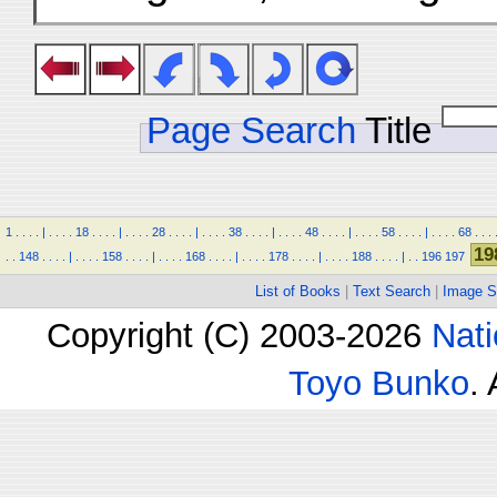
Page Search
Title
1
.
.
.
.
|
.
.
.
.
18
.
.
.
.
|
.
.
.
.
28
.
.
.
.
|
.
.
.
.
38
.
.
.
.
|
.
.
.
.
48
.
.
.
.
|
.
.
.
.
58
.
.
.
.
|
.
.
.
.
68
.
.
.
19
.
.
148
.
.
.
.
|
.
.
.
.
158
.
.
.
.
|
.
.
.
.
168
.
.
.
.
|
.
.
.
.
178
.
.
.
.
|
.
.
.
.
188
.
.
.
.
|
.
.
196
197
List of Books
|
Text Search
|
Image S
Copyright (C) 2003-2026
Nati
Toyo Bunko
.