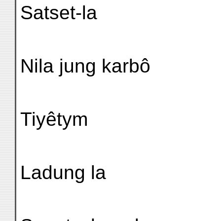
Satset-la
Nila jung karbô
Tiyêtym
Ladung la