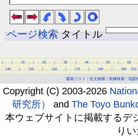
ページ検索
タイトル
1
.
.
.
.
|
.
.
.
.
18
.
.
.
.
|
.
.
.
.
28
.
.
.
.
|
.
.
.
.
38
.
.
.
.
|
.
.
.
.
48
.
.
.
.
|
.
.
.
.
58
.
.
.
.
|
.
.
.
.
68
.
.
.
.
.
148
.
.
.
.
|
.
.
.
.
158
.
.
.
.
|
.
.
.
.
168
.
.
.
.
|
.
.
.
.
178
.
.
.
.
|
.
.
.
.
188
.
.
.
.
|
.
.
.
.
198
.
.
201
書籍リスト
|
全文検索
|
画像検索
|
地図
Copyright (C) 2003-2026
Natio
研究所）
and
The Toyo B
本ウェブサイトに掲載するデ
りい