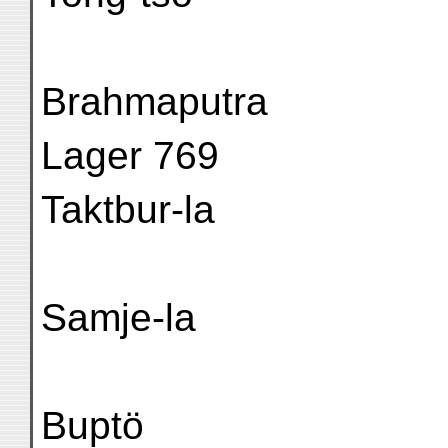
Brahmaputra
Lager 769
Taktbur-la
Samje-la
Buptö