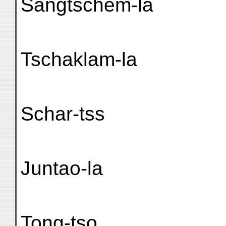
Sangtschem-la
Tschaklam-la
Schar-tss
Juntao-la
Tong-tso