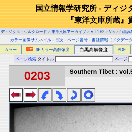
国立情報学研究所 - ディ
『東洋文庫所蔵』
ディジタル・シルクロード
>
東洋文庫アーカイブ
>
VII-1-62
>
V-5
>
白黒高
カラー画像サムネイル
-
目次
-
ページ番号
-
書誌情報（メタデー
カラー
IIIFカラー高解像度
白黒高解像度
PDF
ページ検索
タイトル
ページ
Southern Tibet : vol.
0203