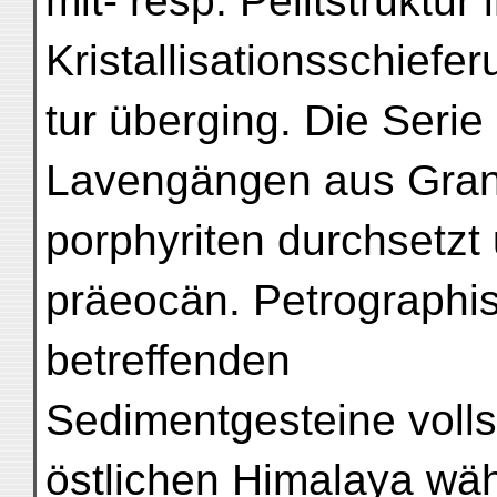
mit- resp. Pelitstruktur i
Kristallisationsschiefe
tur überging. Die Serie
Lavengängen aus Grani
porphyriten durchsetzt 
präeocän. Petrographi
betreffenden
Sedimentgesteine voll
östlichen Himalaya wäh