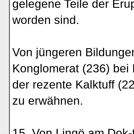
gelegene Teile der Eru
worden sind.
Von jüngeren Bildunge
Konglomerat (236) bei
der rezente Kalktuff (2
zu erwähnen.
15. Von Lingö am Dok-t