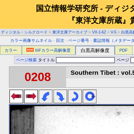
国立情報学研究所 - ディ
『東洋文庫所蔵』
ディジタル・シルクロード
>
東洋文庫アーカイブ
>
VII-1-62
>
V-5
>
白黒高
カラー画像サムネイル
-
目次
-
ページ番号
-
書誌情報（メタデー
カラー
IIIFカラー高解像度
白黒高解像度
PDF
ページ検索
タイトル
ページ
Southern Tibet : vol.
0208