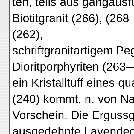
ten, teils aus gangaus
Biotitgranit (266), (268
(262),
schriftgranitartigem Pe
Dioritporphyriten (26
ein Kristalltuff eines 
(240) kommt, n. von N
Vorschein. Die Ergussg
ausgedehnte Lavendec