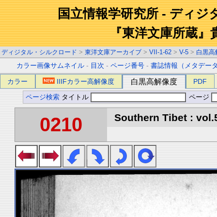
国立情報学研究所 - ディ
『東洋文庫所蔵』
ディジタル・シルクロード
>
東洋文庫アーカイブ
>
VII-1-62
>
V-5
>
白黒高
カラー画像サムネイル
-
目次
-
ページ番号
-
書誌情報（メタデー
カラー
IIIFカラー高解像度
白黒高解像度
PDF
ページ検索
タイトル
ページ
Southern Tibet : vol.
0210