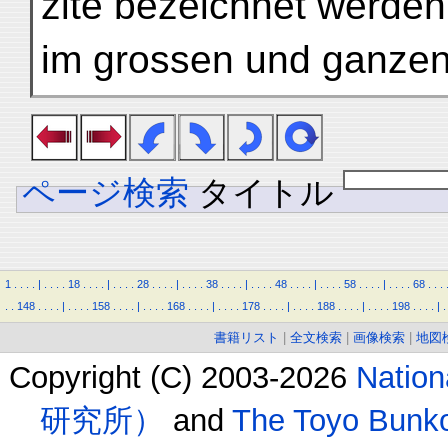
zite bezeichnet werden
im grossen und ganzen 
ページ検索
タイトル
1
.
.
.
.
|
.
.
.
.
18
.
.
.
.
|
.
.
.
.
28
.
.
.
.
|
.
.
.
.
38
.
.
.
.
|
.
.
.
.
48
.
.
.
.
|
.
.
.
.
58
.
.
.
.
|
.
.
.
.
68
.
.
.
.
.
148
.
.
.
.
|
.
.
.
.
158
.
.
.
.
|
.
.
.
.
168
.
.
.
.
|
.
.
.
.
178
.
.
.
.
|
.
.
.
.
188
.
.
.
.
|
.
.
.
.
198
.
.
.
.
|
.
書籍リスト
|
全文検索
|
画像検索
|
地図
Copyright (C) 2003-2026
Natio
研究所）
and
The Toyo B