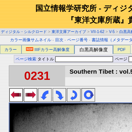
国立情報学研究所 - ディ
『東洋文庫所蔵』
ディジタル・シルクロード
>
東洋文庫アーカイブ
>
VII-1-62
>
V-5
>
白黒高
カラー画像サムネイル
-
目次
-
ページ番号
-
書誌情報（メタデー
カラー
IIIFカラー高解像度
白黒高解像度
PDF
ページ検索
タイトル
ページ
Southern Tibet : vol.
0231