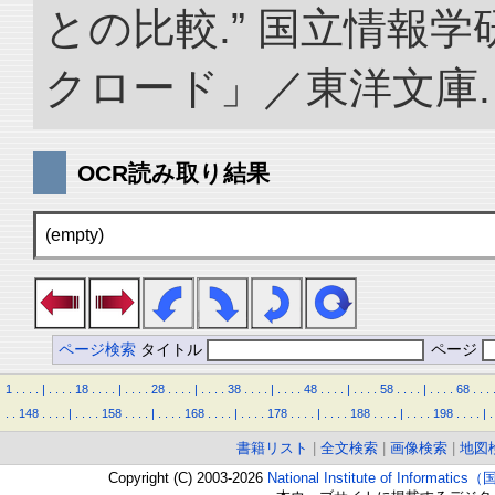
との比較.” 国立情報
クロード」／東洋文庫. doi:
OCR読み取り結果
(empty)
ページ検索
タイトル
ページ
1
.
.
.
.
|
.
.
.
.
18
.
.
.
.
|
.
.
.
.
28
.
.
.
.
|
.
.
.
.
38
.
.
.
.
|
.
.
.
.
48
.
.
.
.
|
.
.
.
.
58
.
.
.
.
|
.
.
.
.
68
.
.
.
.
.
148
.
.
.
.
|
.
.
.
.
158
.
.
.
.
|
.
.
.
.
168
.
.
.
.
|
.
.
.
.
178
.
.
.
.
|
.
.
.
.
188
.
.
.
.
|
.
.
.
.
198
.
.
.
.
|
.
書籍リスト
|
全文検索
|
画像検索
|
地図
Copyright (C) 2003-2026
National Institute of Inform