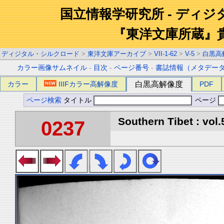
国立情報学研究所 - ディ
『東洋文庫所蔵』
ディジタル・シルクロード
>
東洋文庫アーカイブ
>
VII-1-62
>
V-5
>
白黒高
カラー画像サムネイル
-
目次
-
ページ番号
-
書誌情報（メタデー
カラー
IIIFカラー高解像度
白黒高解像度
PDF
ページ検索
タイトル
ページ
Southern Tibet : vol.
0237