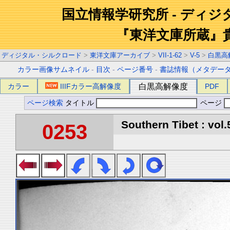
国立情報学研究所 - ディ
『東洋文庫所蔵』
ディジタル・シルクロード
>
東洋文庫アーカイブ
>
VII-1-62
>
V-5
>
白黒高
カラー画像サムネイル
-
目次
-
ページ番号
-
書誌情報（メタデー
カラー
IIIFカラー高解像度
白黒高解像度
PDF
ページ検索
タイトル
ページ
Southern Tibet : vol.
0253