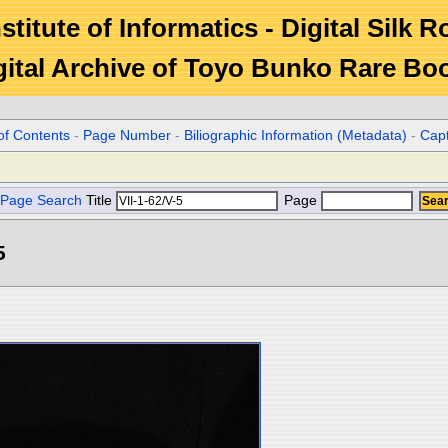
stitute of Informatics - Digital Silk 
gital Archive of Toyo Bunko Rare Bo
of Contents
-
Page Number
-
Biliographic Information (Metadata)
-
Cap
Page Search
Title
Page
5