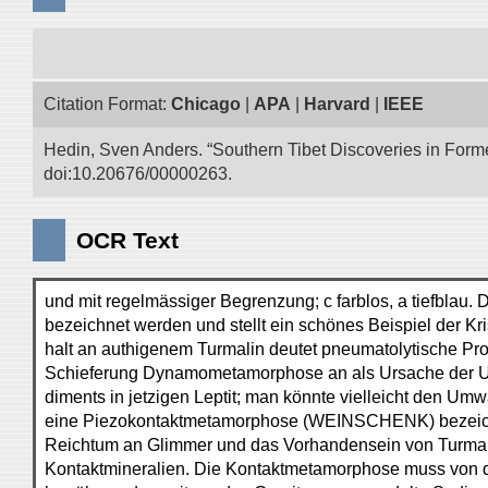
Citation Format:
Chicago
|
APA
|
Harvard
|
IEEE
Hedin, Sven Anders. “Southern Tibet Discoveries in Form
doi:10.20676/00000263.
OCR Text
und mit regelmässiger Begrenzung; c farblos, a tiefblau. D
bezeichnet werden und stellt ein schönes Beispiel der Kri
halt an authigenem Turmalin deutet pneumatolytische P
Schieferung Dynamometamorphose an als Ursache der U
diments in jetzigen Leptit; man könnte vielleicht den U
eine Piezokontaktmetamorphose (WEINSCHENK) bezeichn
Reichtum an Glimmer und das Vorhandensein von Turmali
Kontaktmineralien. Die Kontaktmetamorphose muss von d