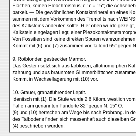
Flächen, keinen Pleochroismus; c : c = 15°; die Achseneb
barkeit. — Die gewöhnlichen Kontaktmineralien eines Ko
sammen mit dem Vorkommen des Tremolits nach WEIN
des Kalksteins andeuten sollte. Hier oben wurde gezeigt, 
Kalkstein eingelagert liegt, einer Piezokontaktmetamorph
Von Fossilien sind keine direkten Spuren wahrzunehmen
Kommt mit (6) und (7) zusammen vor, fallend 65° gegen N
9. Rotblonder, gestreckter Marmor.
Das Gestein setzt sich aus farblosen, allotriomorphen K
zahnung und aus braunroten Glimmerblättchen zusamme
Kommt in Wechsellagerung mit (10) vor.
10. Grauer, granatführender Leptit.
Identisch mit (1). Die Stufe wurde 2.6 Kilom. westlich 
Fallen am genannten Fundorte 82° gegen N. 15° O.
(9) und (10) herrschen am Wege bis nach Probrang. In d
des Talbodens finden sich massenhaft auch dieselben Gne
(4) beschrieben wurden.