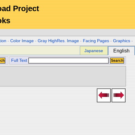
Road Project
oks
tion
-
Color Image
-
Gray HighRes. Image
-
Facing Pages
-
Graphics
-
Japanese
English
Full Text