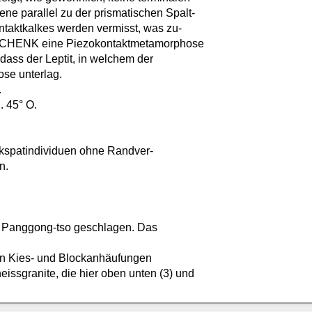
ene parallel zu der prismatischen Spalt-
ntaktkalkes werden vermisst, was zu-
SCHENK eine Piezokontaktmetamorphose
dass der Leptit, in welchem der
ose unterlag.
.
. 45° O.
alkspatindividuen ohne Randver-
n.
vom Panggong-tso geschlagen. Das
en Kies- und Blockanhäufungen
issgranite, die hier oben unten (3) und