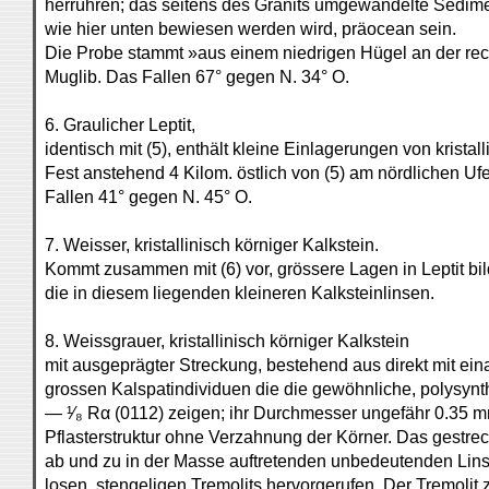
herrühren; das seitens des Granits umgewandelte Sedime
wie hier unten bewiesen werden wird, präocean sein.
Die Probe stammt »aus einem niedrigen Hügel an der recht
Muglib. Das Fallen 67° gegen N. 34° O.
6. Graulicher Leptit,
identisch mit (5), enthält kleine Einlagerungen von kristal
Fest anstehend 4 Kilom. östlich von (5) am nördlichen Uf
Fallen 41° gegen N. 45° O.
7. Weisser, kristallinisch körniger Kalkstein.
Kommt zusammen mit (6) vor, grössere Lagen in Leptit bi
die in diesem liegenden kleineren Kalksteinlinsen.
8. Weissgrauer, kristallinisch körniger Kalkstein
mit ausgeprägter Streckung, bestehend aus direkt mit ei
grossen Kalspatindividuen die die gewöhnliche, polysynth
— ¹⁄₈ Rα (0112) zeigen; ihr Durchmesser ungefähr 0.35 mm.
Pflasterstruktur ohne Verzahnung der Körner. Das gestreck
ab und zu in der Masse auftretenden unbedeutenden Lins
losen, stengeligen Tremolits hervorgerufen. Der Tremolit 