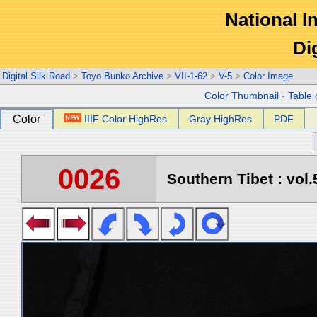
National In
Di
Digital Silk Road
>
Toyo Bunko Archive
>
VII-1-62
>
V-5
>
Color Image
Color Thumbnail
-
Table 
Color
IIIF Color HighRes
Gray HighRes
PDF
0026
Southern Tibet : vol.