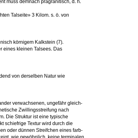
nt muss demnach prägranitisch, d. h.
en Talseite» 3 Kilom. s. ö. von
linisch körnigem Kalkstein (7).
er eines kleinen Talsees. Das
ldend von derselben Natur wie
nander verwachsenen, ungefähr gleich-
etische Zwillingsstreifung nach
 Die Struktur ist eine typische
t schiefrige Textur wird durch die
en oder dünnen Streifchen eines farb-
zeigt, wie gewöhnlich, keine terminalen