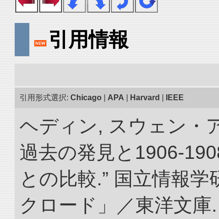
引用情報
引用形式選択:
Chicago
|
APA
|
Harvard
|
IEEE
ヘディン, スウェン・
過去の発見と1906-1
との比較.” 国立情報
クロード」／東洋文庫. doi: