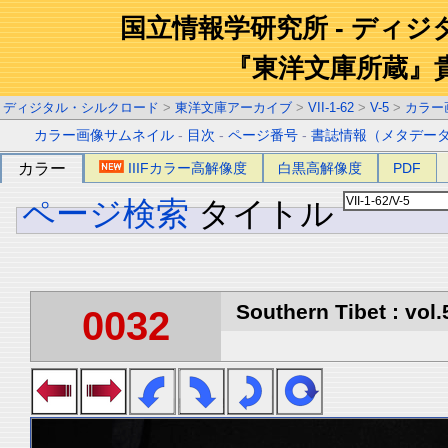
国立情報学研究所 - ディ
『東洋文庫所蔵』
ディジタル・シルクロード
>
東洋文庫アーカイブ
>
VII-1-62
>
V-5
>
カラー
カラー画像サムネイル
-
目次
-
ページ番号
-
書誌情報（メタデー
カラー
IIIFカラー高解像度
白黒高解像度
PDF
ページ検索
タイトル
Southern Tibet : vol.
0032