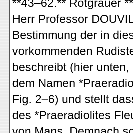
**43–62.** Rotgrauer *
Herr Professor DOUVILL
Bestimmung der in dies
vorkommenden Rudiste
beschreibt (hier unten,
dem Namen *Praeradioli
Fig. 2–6) und stellt da
des *Praeradiolites F
von Mans. Demnach sol