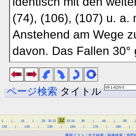
identisch mit den weite
(74), (106), (107) u. a.
Anstehend am Wege zu
davon. Das Fallen 30° 
ページ検索
タイトル
32
1
.
.
.
.
|
.
.
.
.
18
.
.
.
.
|
.
.
.
.
28
.
30
31
33
34
.
.
.
38
.
.
.
.
|
.
.
.
.
48
.
.
.
.
|
.
.
.
.
58
.
.
.
.
|
138
.
.
.
.
|
.
.
.
.
148
.
.
.
.
|
.
.
.
.
158
.
.
.
.
|
.
.
.
.
168
.
.
.
.
|
.
.
.
.
178
.
.
.
.
|
.
.
.
.
188
.
.
.
.
|
.
.
.
書籍リスト
|
全文検索
|
画像検索
|
地図