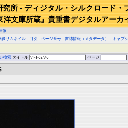
研究所 - ディジタル・シルクロード・
東洋文庫所蔵』貴重書デジタルアーカ
画像
画像サムネイル
-
目次
-
ページ番号
-
書誌情報（メタデータ）
-
キャプ
ジ検索
タイトル
ページ
5