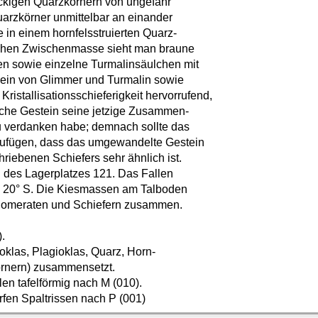
ckigen Quarzkörnern von ungefähr
arzkörner unmittelbar an einander
 in einem hornfelsstruierten Quarz-
hlichen Zwischenmasse sieht man braune
en sowie einzelne Turmalinsäulchen mit
ensein von Glimmer und Turmalin sowie
istallisationsschieferigkeit hervorrufend,
sche Gestein seine jetzige Zusammen-
u verdanken habe; demnach sollte das
uzufügen, dass das umgewandelte Gestein
hriebenen Schiefers sehr ähnlich ist.
des Lagerplatzes 121. Das Fallen
O. 20° S. Die Kiesmassen am Talboden
nglomeraten und Schiefern zusammen.
).
hoklas, Plagioklas, Quarz, Horn-
körnern) zusammensetzt.
en tafelförmig nach M (010).
arfen Spaltrissen nach P (001)