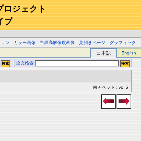
プロジェクト
イブ
ション
-
カラー画像
-
白黒高解像度画像
-
見開きページ
-
グラフィック
-
日本語
English
全文検索
南チベット : vol.5