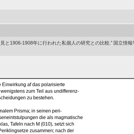
発見と1906-1908年に行われた私個人の研究との比較.” 国
e Einwirkung af das polarisierte
ch wenigstens zum Teil aus undifferenz-
scheidungen zu bestehen.
malem Prisma; in seinen peri-
seneintstulpungen die als magmatische
as, Tafeln nach M (010), setzt sich
 Periklingsetze zusammen; nach der