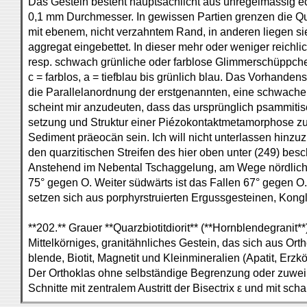
Das Gestein besteht hauptsächlicht aus unregelmässig e
0,1 mm Durchmesser. In gewissen Partien grenzen die Qu
mit ebenem, nicht verzahntem Rand, in anderen liegen sie
aggregat eingebettet. In dieser mehr oder weniger reic
resp. schwach grünliche oder farblose Glimmerschüppch
c = farblos, a = tiefblau bis grünlich blau. Das Vorhand
die Parallelanordnung der erstgenannten, eine schwache Kr
scheint mir anzudeuten, dass das ursprünglich psammiti
setzung und Struktur einer Piézokontaktmetamorphose z
Sediment präeocän sein. Ich will nicht unterlassen hinz
den quarzitischen Streifen des hier oben unter (249) besc
Anstehend im Nebental Tschaggelung, am Wege nördlich 
75° gegen O. Weiter südwärts ist das Fallen 67° gegen 
setzen sich aus porphyrstruierten Ergussgesteinen, Ko
**202.** Grauer **Quarzbiotitdiorit** (**Hornblendegranit**
Mittelkörniges, granitähnliches Gestein, das sich aus Ort
blende, Biotit, Magnetit und Kleinmineralien (Apatit, Erz
Der Orthoklas ohne selbständige Begrenzung oder zuweil
Schnitte mit zentralem Austritt der Bisectrix ε und mit sch