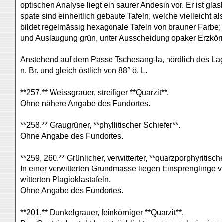
optischen Analyse liegt ein saurer Andesin vor. Er ist glaskl
spate sind einheitlich gebaute Tafeln, welche vielleicht a
bildet regelmässig hexagonale Tafeln von brauner Farbe; 
und Auslaugung grün, unter Ausscheidung opaker Erzkör
Anstehend auf dem Passe Tschesang-la, nördlich des Lage
n. Br. und gleich östlich von 88° ö. L.
**257.** Weissgrauer, streifiger **Quarzit**.
Ohne nähere Angabe des Fundortes.
**258.** Graugrüner, **phyllitischer Schiefer**.
Ohne Angabe des Fundortes.
**259, 260.** Grünlicher, verwitterter, **quarzporphyritisch
In einer verwitterten Grundmasse liegen Einsprenglinge
witterten Plagioklastafeln.
Ohne Angabe des Fundortes.
**201.** Dunkelgrauer, feinkörniger **Quarzit**.