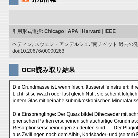
引用形式選択:
Chicago
|
APA
|
Harvard
|
IEEE
ヘディン, スウェン・アンデルシュ. “南チベット 過去の
doi:10.20676/00000263.
OCR読み取り結果
Die Grundmasse ist, wenn frisch, äusserst feinstruiert; ihr
Licht ist schwach oder fast gleich Null; sie scheint folgli
iertem Glas mit beinahe submikroskopischen Mineralaus
Die Einsprenglinge: Der Quarz bildet Dihexaeder mit sch
pherischen Partien erscheinen schlauchartige Grundmas
Resorptionserscheinungen zu deuten sind. — Der Plagiokl
aus Zwillingen nach dem Albit-, Karlsbader- und (selten)