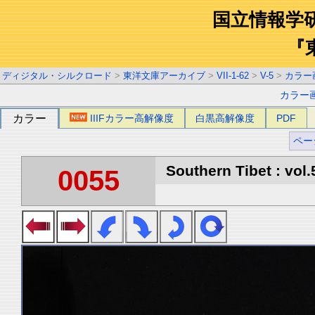
国立情報学
『
ディジタル・シルクロード
>
東洋文庫アーカイブ
>
VII-1-62
>
V-5
>
カラー
カラー
カラー
IIIFカラー高解像度
白黒高解像度
PDF
ペー
Southern Tibet : vol.
0055