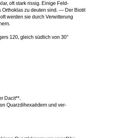
ar, oft stark rissig. Einige Feld-
ls Orthoklas zu deuten sind. — Der Biotit
oft werden sie durch Verwitterung
nern.
rs 120, gleich südlich von 30°
er Dacit**.
 von Quarzdihexaëdern und ver-