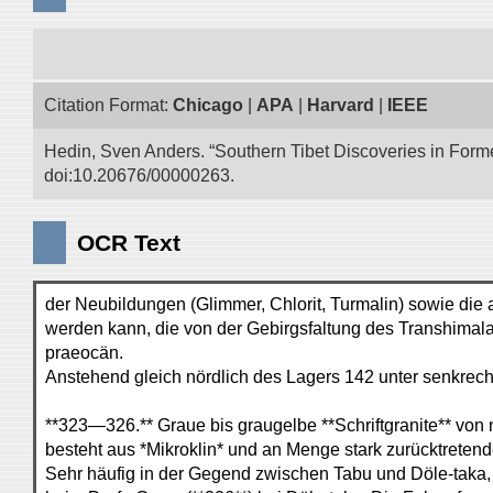
Citation Format:
Chicago
|
APA
|
Harvard
|
IEEE
Hedin, Sven Anders. “Southern Tibet Discoveries in Form
doi:10.20676/00000263.
OCR Text
der Neubildungen (Glimmer, Chlorit, Turmalin) sowie die
werden kann, die von der Gebirgsfaltung des Transhimala
praeocän.
Anstehend gleich nördlich des Lagers 142 unter senkrech
**323—326.** Graue bis graugelbe **Schriftgranite** vo
besteht aus *Mikroklin* und an Menge stark zurücktretend
Sehr häufig in der Gegend zwischen Tabu und Döle-taka, 