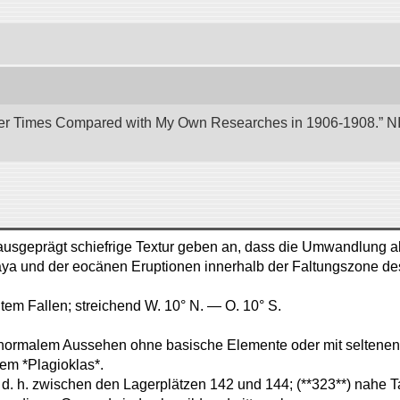
er Times Compared with My Own Researches in 1906-1908.” NII 
 ausgeprägt schiefrige Textur geben an, dass die Umwandlung a
ya und der eocänen Eruptionen innerhalb der Faltungszone des
tem Fallen; streichend W. 10° N. — O. 10° S.
n normalem Aussehen ohne basische Elemente oder mit seltenen
em *Plagioklas*.
d. h. zwischen den Lagerplätzen 142 und 144; (**323**) nahe T