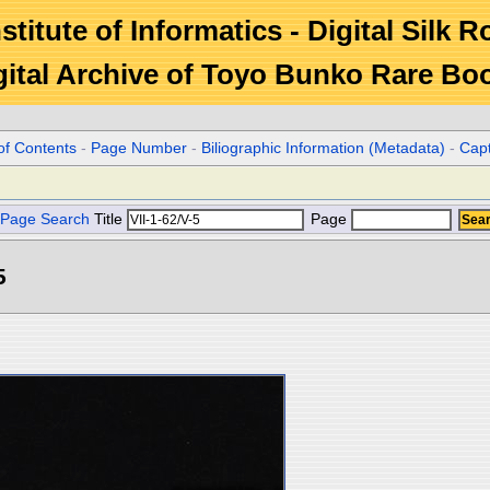
stitute of Informatics - Digital Silk 
gital Archive of Toyo Bunko Rare Bo
of Contents
-
Page Number
-
Biliographic Information (Metadata)
-
Cap
Page Search
Title
Page
5