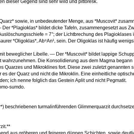
en dieser Gegend sind sehr wild und pittoresk.
d *Quarz* sowie, in unbedeutender Menge, aus *Muscovit* zusam
r. — Der *Plagioklas* bildet dicke Tafeln, zusammengesetzt aus Z
slöschungsschiefe = 7°; der Lichtbrechung des Plagioklases 
saurer *Oligoklas*, Ab⁹An¹, sein. Der Oligoklas ist häufig wenig
it beweglicher Libelle. — Der *Muscovit* bildet lappige Schu
nicht wahrzunehmen. Die Konsolidierung aus dem Magma begann
es Quarzes und Mikroklines fort. Diese zwei zuletzt genannten 
war es der Quarz und nicht die Mikroklin. Eine einheitliche optis
n; ich nenne folglich das Gestein Aplit und nicht Pegmatit.
Tjomo-sumdo.
**) beschriebenen turmalinführenden Glimmerquarzit durchset
it.**
end aus gröberen und feineren dünnen Schichten, sowie deutli