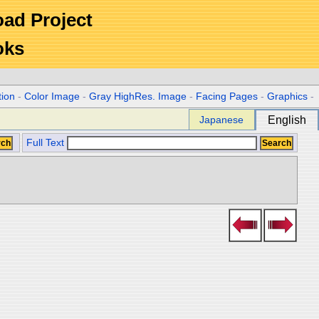
Road Project
oks
tion
-
Color Image
-
Gray HighRes. Image
-
Facing Pages
-
Graphics
-
Japanese
English
Full Text