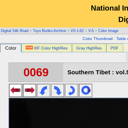
National In
Di
Digital Silk Road
>
Toyo Bunko Archive
>
VII-1-62
>
V-5
>
Color Image
Color Thumbnail
-
Table 
Color
IIIF Color HighRes
Gray HighRes
PDF
0069
Southern Tibet : vol.