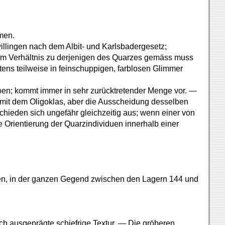
men.
willingen nach dem Albit- und Karlsbadergesetz;
im Verhältnis zu derjenigen des Quarzes gemäss muss
stens teilweise in feinschuppigen, farblosen Glimmer
ppen; kommt immer in sehr zurücktretender Menge vor. —
 mit dem Oligoklas, aber die Ausscheidung desselben
schieden sich ungefähr gleichzeitig aus; wenn einer von
che Orientierung der Quarzindividuen innerhalb einer
zen, in der ganzen Gegend zwischen den Lagern 144 und
ch ausgeprägte schiefrige Textur. — Die gröberen