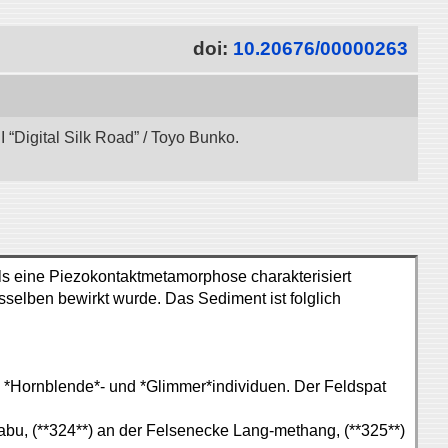
doi:
10.20676/00000263
“Digital Silk Road” / Toyo Bunko.
ls eine Piezokontaktmetamorphose charakterisiert
selben bewirkt wurde. Das Sediment ist folglich
 *Hornblende*- und *Glimmer*individuen. Der Feldspat
abu, (**324**) an der Felsenecke Lang-methang, (**325**)