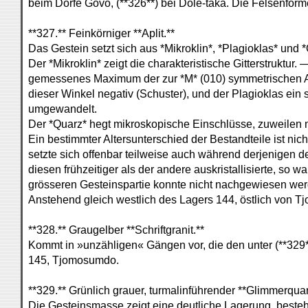
beim Dorfe Govo, (**326**) bei Döle-taka. Die Felsenform
**327.** Feinkörniger **Aplit.**
Das Gestein setzt sich aus *Mikroklin*, *Plagioklas* un
Der *Mikroklin* zeigt die charakteristische Gitterstruktu
gemessenes Maximum der zur *M* (010) symmetrischen Au
dieser Winkel negativ (Schuster), und der Plagioklas ein 
umgewandelt.
Der *Quarz* hegt mikroskopische Einschlüsse, zuweilen m
Ein bestimmter Altersunterschied der Bestandteile ist 
setzte sich offenbar teilweise auch während derjenigen d
diesen frühzeitiger als der andere auskristallisierte, so 
grösseren Gesteinspartie konnte nicht nachgewiesen werde
Anstehend gleich westlich des Lagers 144, östlich von 
**328.** Graugelber **Schriftgranit.**
Kommt in »unzähligen« Gängen vor, die den unter (**329
145, Tjomosumdo.
**329.** Grünlich grauer, turmalinführender **Glimmerquarz
Die Gesteinsmasse zeigt eine deutliche Lagerung, besteh