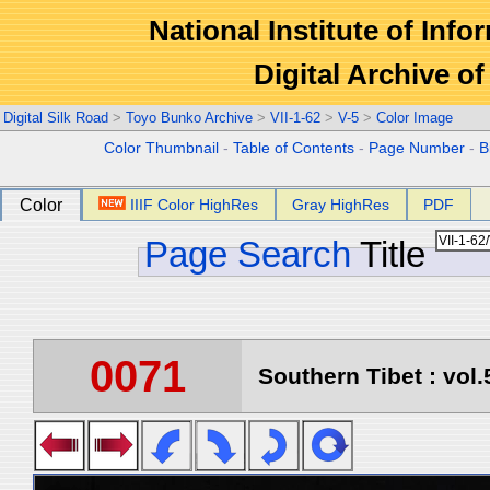
National Institute of Info
Digital Archive 
Digital Silk Road
>
Toyo Bunko Archive
>
VII-1-62
>
V-5
>
Color Image
Color Thumbnail
-
Table of Contents
-
Page Number
-
B
Color
IIIF Color HighRes
Gray HighRes
PDF
Page Search
Title
0071
Southern Tibet : vol.