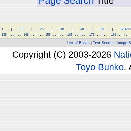
Page Search
Title
1
.
.
.
.
|
.
.
.
.
18
.
.
.
.
|
.
.
.
.
28
.
.
.
.
|
.
.
.
.
38
.
.
.
.
|
.
.
.
.
48
.
.
.
.
|
.
.
.
.
58
.
.
.
.
|
.
.
.
.
68
69
138
.
.
.
.
|
.
.
.
.
148
.
.
.
.
|
.
.
.
.
158
.
.
.
.
|
.
.
.
.
168
.
.
.
.
|
.
.
.
.
178
.
.
.
.
|
.
.
.
.
188
.
.
.
.
|
.
.
.
List of Books
|
Text Search
|
Image S
Copyright (C) 2003-2026
Nati
Toyo Bunko
.