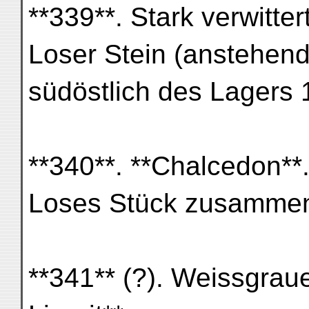
**339**. Stark verwitter
Loser Stein (anstehend
südöstlich des Lagers
**340**. **Chalcedon**
Loses Stück zusammen 
**341** (?). Weissgrau