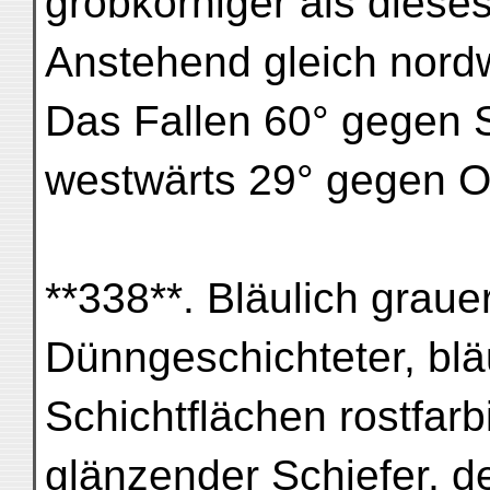
grobkörniger als dieses
Anstehend gleich nordw
Das Fallen 60° gegen S.
westwärts 29° gegen O
**338**. Bläulich grauer
Dünngeschichteter, blä
Schichtflächen rostfar
glänzender Schiefer, d