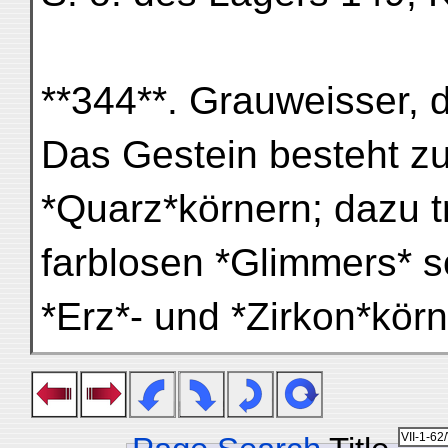
**344**. Grauweisser, d
Das Gestein besteht zu
*Quarz*körnern; dazu t
farblosen *Glimmers* s
*Erz*- und *Zirkon*kör