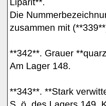
Liparit**.
Die Nummerbezeichnung
zusammen mit (**339**)
**342**. Grauer **quarz
Am Lager 148.
**343**. **Stark verwitte
S. ö. des Lagers 149, 