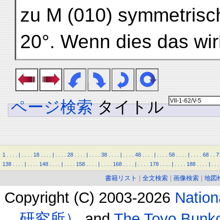
zu M (010) symmetrisc
20°. Wenn dies das wir
ページ検索
タイトル
1
.
.
.
.
|
.
.
.
.
18
.
.
.
.
|
.
.
.
.
28
.
.
.
.
|
.
.
.
.
38
.
.
.
.
|
.
.
.
.
48
.
.
.
.
|
.
.
.
.
58
.
.
.
.
|
.
.
.
.
68
.
.
7
138
.
.
.
.
|
.
.
.
.
148
.
.
.
.
|
.
.
.
.
158
.
.
.
.
|
.
.
.
.
168
.
.
.
.
|
.
.
.
.
178
.
.
.
.
|
.
.
.
.
188
.
.
.
.
|
.
.
.
書籍リスト
|
全文検索
|
画像検索
|
地図
Copyright (C) 2003-2026
Natio
研究所）
and
The Toyo B