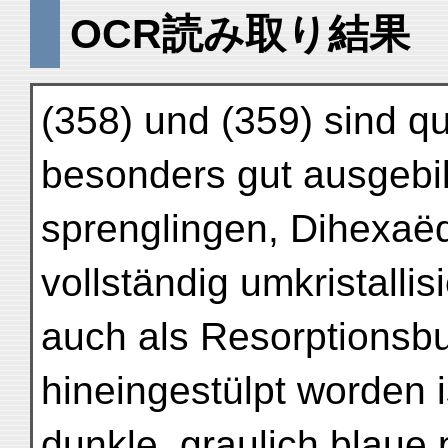
OCR読み取り結果
(358) und (359) sind qu
besonders gut ausgebil
sprenglingen, Dihexaëd
vollständig umkristalli
auch als Resorptionsbu
hineingestülpt worden i
dunkle, graulich blaue 