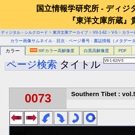
国立情報学研究所 - ディ
『東洋文庫所蔵』
ディジタル・シルクロード
>
東洋文庫アーカイブ
>
VII-1-62
>
V-5
>
カラー
カラー画像サムネイル
-
目次
-
ページ番号
-
書誌情報（メタデー
カラー
IIIFカラー高解像度
白黒高解像度
PDF
ページ検索
タイトル
Southern Tibet : vol.
0073