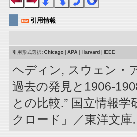
引用情報
引用形式選択:
Chicago
|
APA
|
Harvard
|
IEEE
ヘディン, スウェン・
過去の発見と1906-1
との比較.” 国立情報
クロード」／東洋文庫. doi: