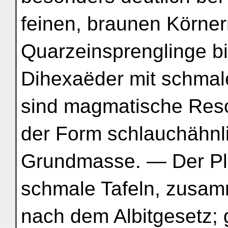
feinen, braunen Körne
Quarzeinsprenglinge b
Dihexaëder mit schmal
sind magmatische Reso
der Form schlauchähnl
Grundmasse. — Der Plag
schmale Tafeln, zusam
nach dem Albitgesetz