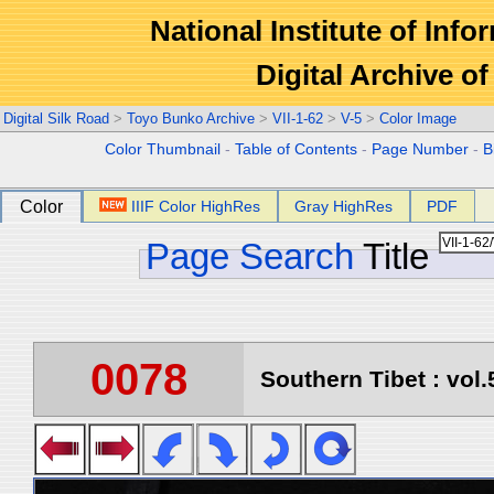
National Institute of Info
Digital Archive 
Digital Silk Road
>
Toyo Bunko Archive
>
VII-1-62
>
V-5
>
Color Image
Color Thumbnail
-
Table of Contents
-
Page Number
-
B
Color
IIIF Color HighRes
Gray HighRes
PDF
Page Search
Title
0078
Southern Tibet : vol.