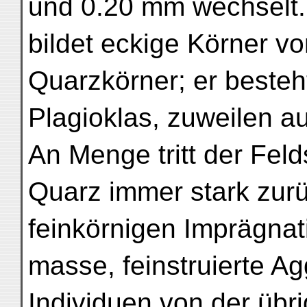
und 0.20 mm wechselt.
bildet eckige Körner v
Quarzkörner; er besteh
Plagioklas, zuweilen au
An Menge tritt der Fel
Quarz immer stark zurüc
feinkörnigen Imprägnat
masse, feinstruierte Ag
Individuen von der üb