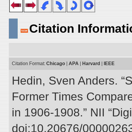
Citation Informat
Citation Format:
Chicago
|
APA
|
Harvard
|
IEEE
Hedin, Sven Anders. “S
Former Times Compare
in 1906-1908.” NII “Dig
doi:10.20676/00000263