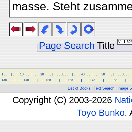
masse. Steht zusammen
Page Search
Title
1
.
.
.
.
|
.
.
.
.
18
.
.
.
.
|
.
.
.
.
28
.
.
.
.
|
.
.
.
.
38
.
.
.
.
|
.
.
.
.
48
.
.
.
.
|
.
.
.
.
58
.
.
.
.
|
.
.
.
.
68
.
.
.
138
.
.
.
.
|
.
.
.
.
148
.
.
.
.
|
.
.
.
.
158
.
.
.
.
|
.
.
.
.
168
.
.
.
.
|
.
.
.
.
178
.
.
.
.
|
.
.
.
.
188
.
.
.
.
|
.
.
.
List of Books
|
Text Search
|
Image S
Copyright (C) 2003-2026
Nati
Toyo Bunko
.