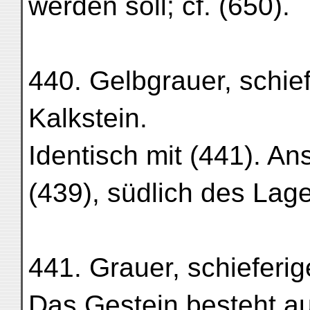
werden soll; cf. (650).
440. Gelbgrauer, schiefe
Kalkstein.
Identisch mit (441). 
(439), südlich des Lag
441. Grauer, schieferige
Das Gestein besteht au