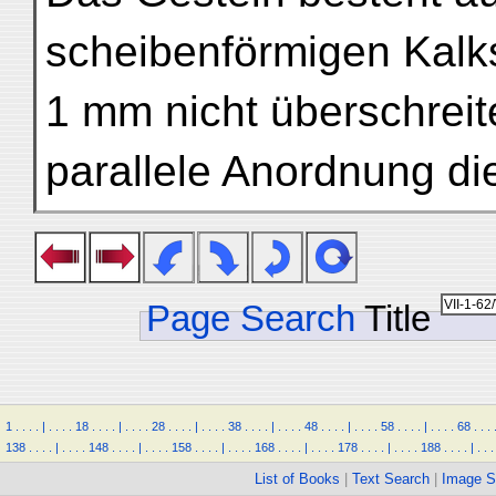
scheibenförmigen Kalk
1 mm nicht überschreit
parallele Anordnung d
Page Search
Title
1
.
.
.
.
|
.
.
.
.
18
.
.
.
.
|
.
.
.
.
28
.
.
.
.
|
.
.
.
.
38
.
.
.
.
|
.
.
.
.
48
.
.
.
.
|
.
.
.
.
58
.
.
.
.
|
.
.
.
.
68
.
.
.
138
.
.
.
.
|
.
.
.
.
148
.
.
.
.
|
.
.
.
.
158
.
.
.
.
|
.
.
.
.
168
.
.
.
.
|
.
.
.
.
178
.
.
.
.
|
.
.
.
.
188
.
.
.
.
|
.
.
.
List of Books
|
Text Search
|
Image S