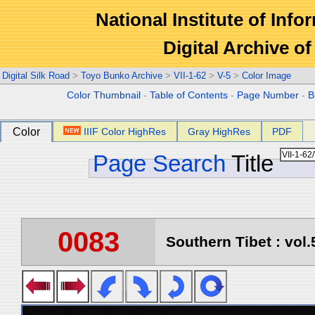
National Institute of Info
Digital Archive 
Digital Silk Road
>
Toyo Bunko Archive
>
VII-1-62
>
V-5
>
Color Image
Color Thumbnail
-
Table of Contents
-
Page Number
-
B
Color
IIIF Color HighRes
Gray HighRes
PDF
Page Search
Title
0083
Southern Tibet : vol.