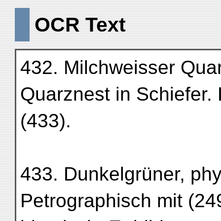
OCR Text
432. Milchweisser Quar
Quarznest in Schiefer
(433).
433. Dunkelgrüner, phyl
Petrographisch mit (249