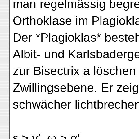
man regelmässig begren
Orthoklase im Plagiokl
Der *Plagioklas* beste
Albit- und Karlsbaderg
zur Bisectrix a löschen
Zwillingsebene. Er zeig
schwächer lichtbrechen
ε > γ′, ω > α′,