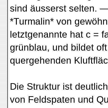
sind äusserst selten. 
*Turmalin* von gewöhn
letztgenannte hat c = f
grünblau, und bildet of
quergehenden Kluftflä
Die Struktur ist deutlic
von Feldspaten und Q