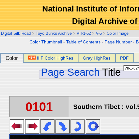
National Institute of Info
Digital Archive 
Digital Silk Road
>
Toyo Bunko Archive
>
VII-1-62
>
V-5
>
Color Image
Color Thumbnail
-
Table of Contents
-
Page Number
-
B
Color
IIIF Color HighRes
Gray HighRes
PDF
Page Search
Title
0101
Southern Tibet : vol.