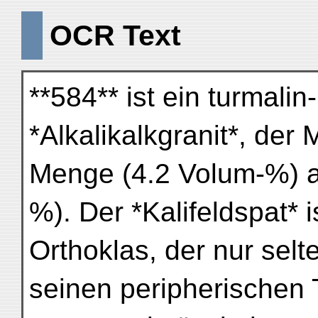
OCR Text
**584** ist ein turmali
*Alkalikalkgranit*, der
Menge (4.2 Volum-%) al
%). Der *Kalifeldspat* is
Orthoklas, der nur selte
seinen peripherischen T