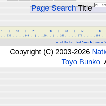
Page Search
Title
1
.
.
.
.
|
.
.
.
.
18
.
.
.
.
|
.
.
.
.
28
.
.
.
.
|
.
.
.
.
38
.
.
.
.
|
.
.
.
.
48
.
.
.
.
|
.
.
.
.
58
.
.
.
.
|
.
.
.
.
68
.
.
.
.
.
.
.
138
.
.
.
.
|
.
.
.
.
148
.
.
.
.
|
.
.
.
.
158
.
.
.
.
|
.
.
.
.
168
.
.
.
.
|
.
.
.
.
178
.
.
.
.
|
.
.
.
.
188
.
.
.
.
List of Books
|
Text Search
|
Image S
Copyright (C) 2003-2026
Nati
Toyo Bunko
.