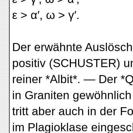
ε > α′, ω > γ′.
Der erwähnte Auslösch
positiv (SCHUSTER) und
reiner *Albit*. — Der *
in Graniten gewöhnlich
tritt aber auch in der 
im Plagioklase eingesc