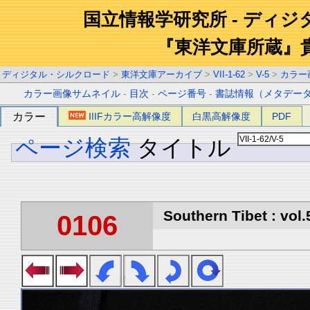
国立情報学研究所 - ディ
『東洋文庫所蔵』
ディジタル・シルクロード
>
東洋文庫アーカイブ
>
VII-1-62
>
V-5
>
カラー
カラー画像サムネイル
-
目次
-
ページ番号
-
書誌情報（メタデー
カラー
IIIFカラー高解像度
白黒高解像度
PDF
ページ検索
タイトル
Southern Tibet : vol.
0106