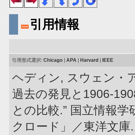
引用情報
引用形式選択:
Chicago
|
APA
|
Harvard
|
IEEE
ヘディン, スウェン・
過去の発見と1906-1
との比較.” 国立情報
クロード」／東洋文庫. doi: