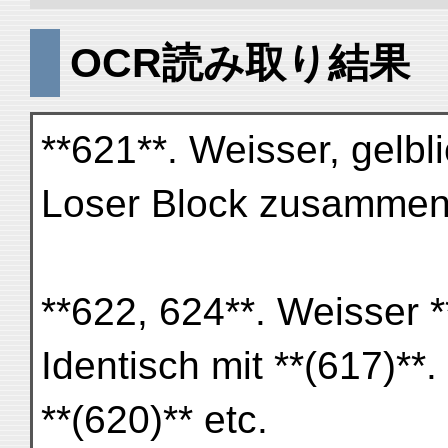
OCR読み取り結果
**621**. Weisser, gelbli
Loser Block zusammen m
**622, 624**. Weisser *
Identisch mit **(617)*
**(620)** etc.