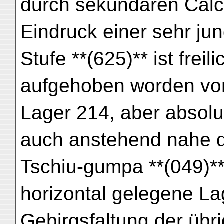
durch sekundären Calc
Eindruck einer sehr ju
Stufe **(625)** ist freil
aufgehoben worden von
Lager 214, aber absol
auch anstehend nahe d
Tschiu-gumpa **(049)**,
horizontal gelegene Lag
Gebirgsfaltung der übr