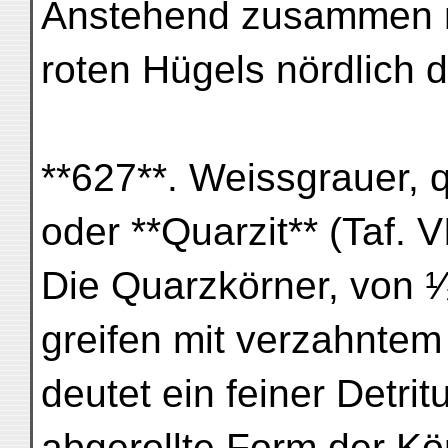
Anstehend zusammen mi
roten Hügels nördlich 
**627**. Weissgrauer, q
oder **Quarzit** (Taf. VI
Die Quarzkörner, von ¹
greifen mit verzahntem
deutet ein feiner Detri
abgerollte Form der Kö