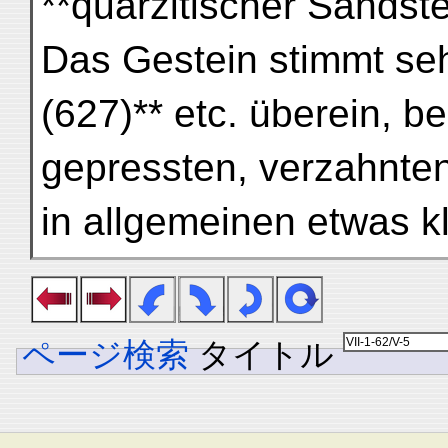
**quarzitischer Sandste
Das Gestein stimmt sehr
(627)** etc. überein, b
gepressten, verzahnten
in allgemeinen etwas kl
ページ検索
タイトル