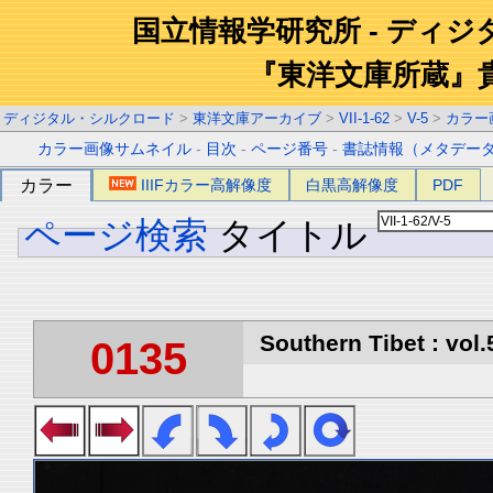
国立情報学研究所 - ディ
『東洋文庫所蔵』
ディジタル・シルクロード
>
東洋文庫アーカイブ
>
VII-1-62
>
V-5
>
カラー
カラー画像サムネイル
-
目次
-
ページ番号
-
書誌情報（メタデー
カラー
IIIFカラー高解像度
白黒高解像度
PDF
ページ検索
タイトル
Southern Tibet : vol.
0135