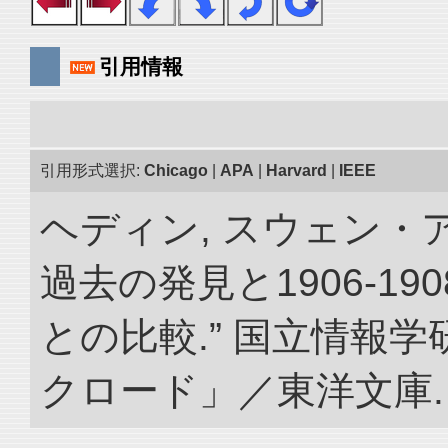
引用情報
引用形式選択:
Chicago
|
APA
|
Harvard
|
IEEE
ヘディン, スウェン・
過去の発見と1906-1
との比較.” 国立情報
クロード」／東洋文庫. doi: