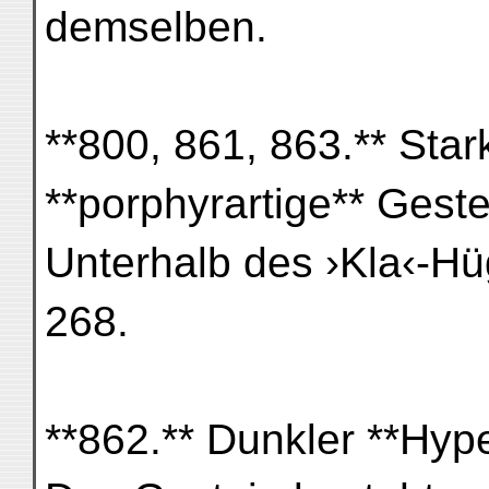
demselben.
**800, 861, 863.** Stark
**porphyrartige** Geste
Unterhalb des ›Kla‹-Hü
268.
**862.** Dunkler **Hype