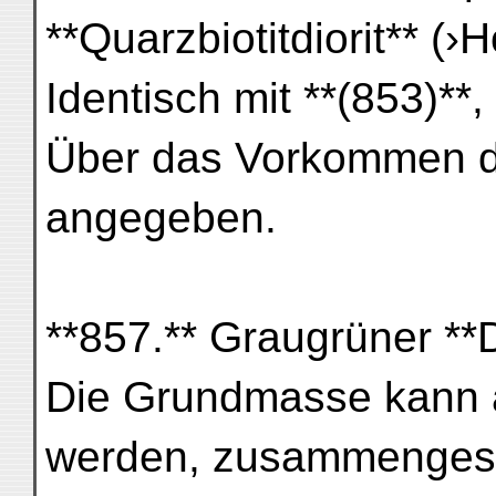
**Quarzbiotitdiorit** (›
Identisch mit **(853)**, 
Über das Vorkommen di
angegeben.
**857.** Graugrüner **Di
Die Grundmasse kann al
werden, zusammengese