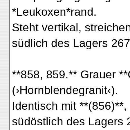
*Leukoxen*rand.
Steht vertikal, streich
südlich des Lagers 267
**858, 859.** Grauer **Q
(›Hornblendegranit‹).
Identisch mit **(856)**, 
südöstlich des Lagers 2