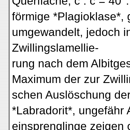
Querfläche; c : c = 40°
förmige *Plagioklase*,
umgewandelt, jedoch in
Zwillingslamellie-
rung nach dem Albitge
Maximum der zur Zwill
schen Auslöschung der 
*Labradorit*, ungefähr 
einsprenglinge zeigen 