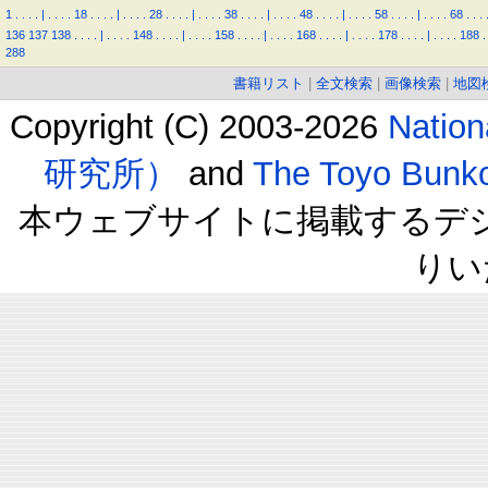
1
.
.
.
.
|
.
.
.
.
18
.
.
.
.
|
.
.
.
.
28
.
.
.
.
|
.
.
.
.
38
.
.
.
.
|
.
.
.
.
48
.
.
.
.
|
.
.
.
.
58
.
.
.
.
|
.
.
.
.
68
.
.
.
136
137
138
.
.
.
.
|
.
.
.
.
148
.
.
.
.
|
.
.
.
.
158
.
.
.
.
|
.
.
.
.
168
.
.
.
.
|
.
.
.
.
178
.
.
.
.
|
.
.
.
.
188
.
288
書籍リスト
|
全文検索
|
画像検索
|
地図
Copyright (C) 2003-2026
Natio
研究所）
and
The Toyo B
本ウェブサイトに掲載するデ
りい