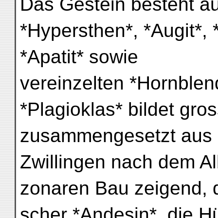
Das Gestein besteht au
*Hypersthen*, *Augit*, *
*Apatit* sowie
vereinzelten *Hornblen
*Plagioklas* bildet gros
zusammengesetzt aus
Zwillingen nach dem Al
zonaren Bau zeigend, d
scher *Andesin*, die Hü