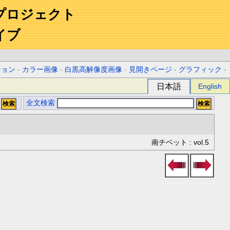
プロジェクト
イブ
ション
-
カラー画像
-
白黒高解像度画像
-
見開きページ
-
グラフィック
-
日本語
English
全文検索
南チベット : vol.5