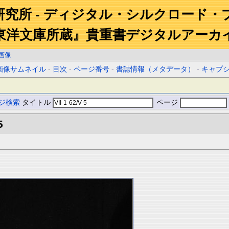
研究所 - ディジタル・シルクロード・
東洋文庫所蔵』貴重書デジタルアーカ
画像
画像サムネイル
-
目次
-
ページ番号
-
書誌情報（メタデータ）
-
キャプ
ジ検索
タイトル
ページ
5