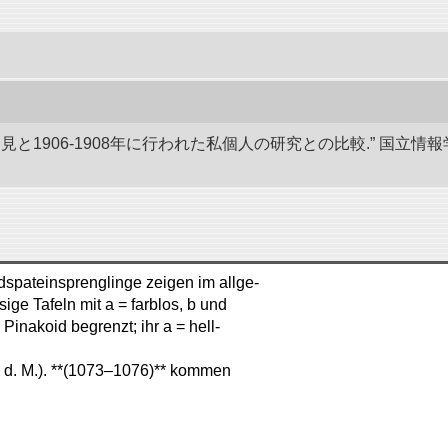
発見と1906-1908年に行われた私個人の研究との比較.” 国
ldspateinsprenglinge zeigen im allge-
ige Tafeln mit a = farblos, b und
inakoid begrenzt; ihr a = hell-
. d. M.). **(1073–1076)** kommen