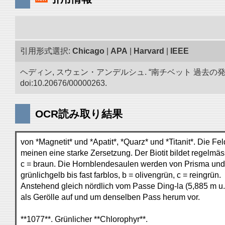
引用形式選択:
Chicago
|
APA
|
Harvard
|
IEEE
ヘディン, スウェン・アンデルシュ. “南チベット 過去の
doi:10.20676/00000263.
OCR読み取り結果
von *Magnetit* und *Apatit*, *Quarz* und *Titanit*. Die Fe
meinen eine starke Zersetzung. Der Biotit bildet regelmäss
c = braun. Die Hornblendesaulen werden von Prisma und P
grünlichgelb bis fast farblos, b = olivengrün, c = reingrün.
Anstehend gleich nördlich vom Passe Ding-la (5,885 m u
als Gerölle auf und um denselben Pass herum vor.
**1077**. Grünlicher **Chlorophyr**.