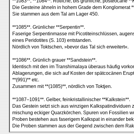
**1083**, **1084**. Rötliche, bis grünliche, posteocäne *
Die Gesteine ähneln in hohem Grade dem Konglomerat **
Sie stammen aus dem Tal am Lager 450.
**1085**. Grünlicher **Serpentin**.
Faserige Serpentinmasse mit Picotiteinschlüssen, augens
eines Peridotites (S. 103) entstanden.
Nördlich von Toktschen, »bevor das Tal sich erweitert«.
**1086**. Grünlich grauer **Sandstein**.
Identisch mit den im Transhimalaya überaus häufig vor
Ablagerungen, die sich auf Kosten der spätcocänen Eruptiv
**(991)** etc.
Zusammen mit **(1085)**, nördlich von Toktjen.
**1087–1091**. Gelber, feinkristallinischer **Kalkstein**.
Das Gestein setzt sich aus winzigen Kalkspatindividuen
mischung eckiger Quarzkörchen. Spuren von Fossilien 
Proben bestehen aus faserigem Kalkspat in einander bek
Die Proben stammen aus der Gegend zwischen dem Rakas-