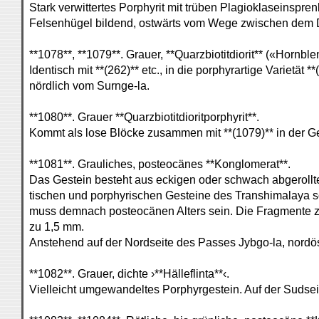
Stark verwittertes Porphyrit mit trüben Plagioklaseinspre
Felsenhügel bildend, ostwärts vom Wege zwischen dem 
**1078**, **1079**. Grauer, **Quarzbiotitdiorit** («Hornble
Identisch mit **(262)** etc., in die porphyrartige Varietät
nördlich vom Surnge-la.
**1080**. Grauer **Quarzbiotitdioritporphyrit**.
Kommt als lose Blöcke zusammen mit **(1079)** in der G
**1081**. Grauliches, posteocänes **Konglomerat**.
Das Gestein besteht aus eckigen oder schwach abgerollt
tischen und porphyrischen Gesteine des Transhimalaya s
muss demnach posteocänen Alters sein. Die Fragmente z
zu 1,5 mm.
Anstehend auf der Nordseite des Passes Jybgo-la, nordös
**1082**. Grauer, dichte ›**Hälleflinta**‹.
Vielleicht umgewandeltes Porphyrgestein. Auf der Sudse