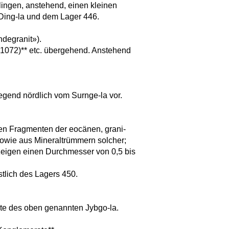
nlingen, anstehend, einen kleinen
Ding-la und dem Lager 446.
ndegranit»).
 **(1072)** etc. übergehend. Anstehend
egend nördlich vom Surnge-la vor.
en Fragmenten der eocänen, grani-
owie aus Mineraltrümmern solcher;
eigen einen Durchmesser von 0,5 bis
tlich des Lagers 450.
ite des oben genannten Jybgo-la.