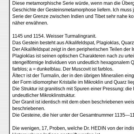
Diese metamorphische Serie würde, wenn man die Übergä
Geschichte der Gesteinsmetamorphose liefern. Ich muss j
Serie der Grenze zwischen Indien und Tibet sehr nahe kommt
näher erwähnen.
1145 und 1154. Weisser Turmalingranit.
Das Gestein besteht aus Alkalifeldspat, Plagioklas, Quar
Der Alkalifeldspat zeigt in den peripherischen Teilen der 
Plagioklas ist seinen optischen Charakteren nach zu urteil
stengelförmige Individuen von undeutlich hexagonalem Qu
farblos; a = dunkelblau. Der Muscovit ist farblos.
Ältест ist der Turmalin, der in den übrigen Mineralien ein
der Form idiomorpher Kristalle im Mikroklin und Quarz lie
Die Struktur ist granitisch mit Spuren einer Pressung: di
undeutlicher Mikroklinstruktur.
Der Granit ist identisch mit dem oben beschriebenen weis
beschriebenen.
Die Gesteine, die hier unter der Gesamtnummer 1135—115
Die wenigen, 17, Proben, welche Dr. HEDIN von der indis