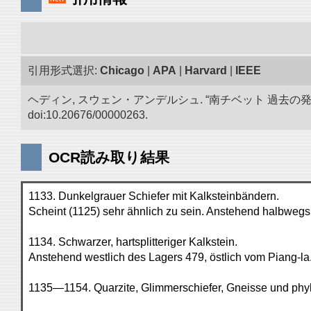
引用形式選択:
Chicago
|
APA
|
Harvard
|
IEEE
ヘディン, スウェン・アンデルシュ. “南チベット 過去の
doi:10.20676/00000263.
OCR読み取り結果
1133. Dunkelgrauer Schiefer mit Kalksteinbändern.
Scheint (1125) sehr ähnlich zu sein. Anstehend halbwegs
1134. Schwarzer, hartsplitteriger Kalkstein.
Anstehend westlich des Lagers 479, östlich vom Piang-la
1135—1154. Quarzite, Glimmerschiefer, Gneisse und phyll