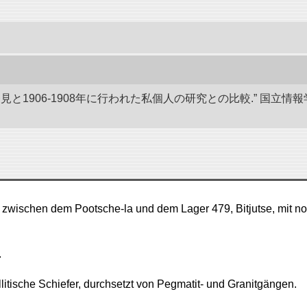
発見と1906-1908年に行われた私個人の研究との比較.” 国
 zwischen dem Pootsche-la und dem Lager 479, Bitjutse, mit no
.
itische Schiefer, durchsetzt von Pegmatit- und Granitgängen.