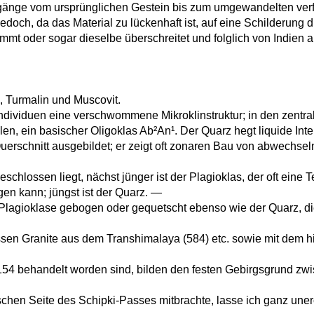
nge vom ursprünglichen Gestein bis zum umgewandelten verfol
edoch, da das Material zu lückenhaft ist, auf eine Schilderung
 oder sogar dieselbe überschreitet und folglich von Indien aus r
z, Turmalin und Muscovit.
Individuen eine verschwommene Mikroklinstruktur; in den zentralen
en, ein basischer Oligoklas Ab²An¹. Der Quarz hegt liquide Inter
erschnitt ausgebildet; er zeigt oft zonaren Bau von abwechsel
geschlossen liegt, nächst jünger ist der Plagioklas, der oft ein
gen kann; jüngst ist der Quarz. —
e Plagioklase gebogen oder gequetscht ebenso wie der Quarz, die
sen Granite aus dem Transhimalaya (584) etc. sowie mit dem hi
4 behandelt worden sind, bilden den festen Gebirgsgrund zwis
chen Seite des Schipki-Passes mitbrachte, lasse ich ganz uner