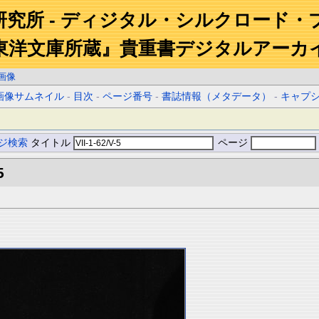
研究所 - ディジタル・シルクロード・
東洋文庫所蔵』貴重書デジタルアーカ
画像
画像サムネイル
-
目次
-
ページ番号
-
書誌情報（メタデータ）
-
キャプ
ジ検索
タイトル
ページ
5