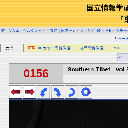
国立情報学
『
ディジタル・シルクロード
>
東洋文庫アーカイブ
>
VII-1-62
>
V-5
>
カラー
カラー
カラー
IIIFカラー高解像度
白黒高解像度
PDF
ペー
Southern Tibet : vol.
0156