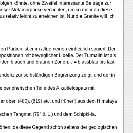
gen könnte, ohne Zweifel interessante Beiträge zur
 dieser Metamorphose verzichten, um so mehr da diese
elativ leicht zu erreichen ist. Nur die Granite will ich
 Partien ist er im allgemeinen einheitlich struiert. Der
positionen mit beweglicher Libelle. Der Turmalin ist als
nden blauen und braunen Zonen; c = blassblau bis fast
e Tendenz zur selbständigen Begrenzung zeigt, und der in
 peripherischen Teile des Alkalifeldspats mit
er oben (480), (619) etc. und früher¹) aus dem Himalaya
chen Tangmet (79° ö. L.) und dem Schipki-la.
örtert, da diese Gegend schon seitens der geologischen