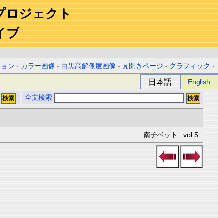
プロジェクト
イブ
ション
-
カラー画像
-
白黒高解像度画像
-
見開きページ
-
グラフィック
-
日本語
English
全文検索
南チベット : vol.5