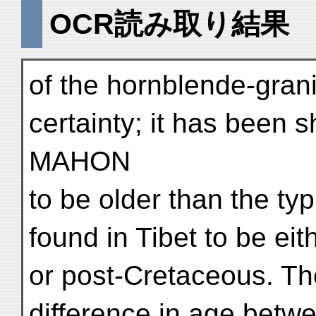
OCR読み取り結果
of the hornblende-grani
certainty; it has been
MAHON
to be older than the typ
found in Tibet to be ei
or post-Cretaceous. The
difference in age betw