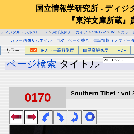
国立情報学研究所 - ディ
『東洋文庫所蔵』
ディジタル・シルクロード
>
東洋文庫アーカイブ
>
VII-1-62
>
V-5
>
カラー
カラー画像サムネイル
-
目次
-
ページ番号
-
書誌情報（メタデー
カラー
IIIFカラー高解像度
白黒高解像度
PDF
ページ検索
タイトル
Southern Tibet : vol.
0170