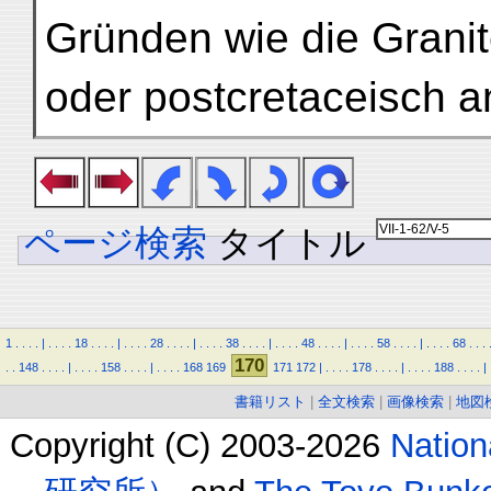
Gründen wie die Granit
oder postcretaceisch 
ページ検索
タイトル
1
.
.
.
.
|
.
.
.
.
18
.
.
.
.
|
.
.
.
.
28
.
.
.
.
|
.
.
.
.
38
.
.
.
.
|
.
.
.
.
48
.
.
.
.
|
.
.
.
.
58
.
.
.
.
|
.
.
.
.
68
.
.
.
170
.
.
148
.
.
.
.
|
.
.
.
.
158
.
.
.
.
|
.
.
.
.
168
169
171
172
|
.
.
.
.
178
.
.
.
.
|
.
.
.
.
188
.
.
.
.
|
書籍リスト
|
全文検索
|
画像検索
|
地図
Copyright (C) 2003-2026
Natio