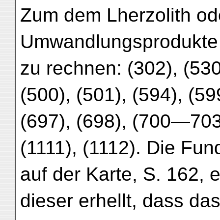
Zum dem Lherzolith ode
Umwandlungsprodukte s
zu rechnen: (302), (530
(500), (501), (594), (5
(697), (698), (700—703
(1111), (1112). Die Fun
auf der Karte, S. 162,
dieser erhellt, dass d