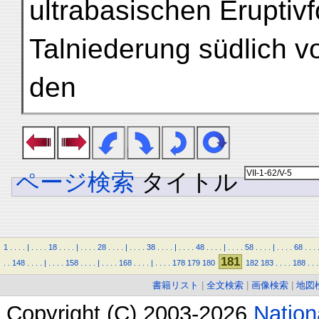
ultrabasischen Eruptiv
Talniederung südlich 
den
ページ検索
タイトル
1
.
.
.
.
|
.
.
.
.
18
.
.
.
.
|
.
.
.
.
28
.
.
.
.
|
.
.
.
.
38
.
.
.
.
|
.
.
.
.
48
.
.
.
.
|
.
.
.
.
58
.
.
.
.
|
.
.
.
.
68
.
.
.
181
.
.
148
.
.
.
.
|
.
.
.
.
158
.
.
.
.
|
.
.
.
.
168
.
.
.
.
|
.
.
.
.
178
179
180
182
183
.
.
.
.
188
.
.
.
書籍リスト
|
全文検索
|
画像検索
|
地図
Copyright (C) 2003-2026
Natio