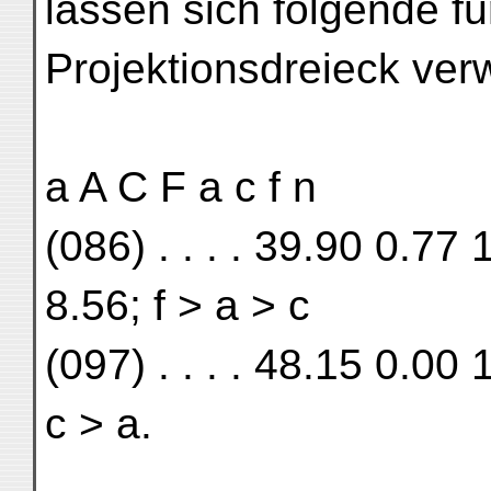
lassen sich folgende 
Projektionsdreieck ve
a A C F a c f n
(086) . . . . 39.90 0.77
8.56; f > a > c
(097) . . . . 48.15 0.00 
c > a.