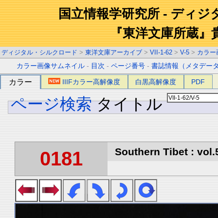
国立情報学研究所 - ディ
『東洋文庫所蔵』
ディジタル・シルクロード
>
東洋文庫アーカイブ
>
VII-1-62
>
V-5
>
カラー
カラー画像サムネイル
-
目次
-
ページ番号
-
書誌情報（メタデー
カラー
IIIFカラー高解像度
白黒高解像度
PDF
ページ検索
タイトル
Southern Tibet : vol.
0181