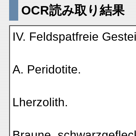
OCR読み取り結果
IV. Feldspatfreie Geste
A. Peridotite.
Lherzolith.
Braune, schwarzgefleckt