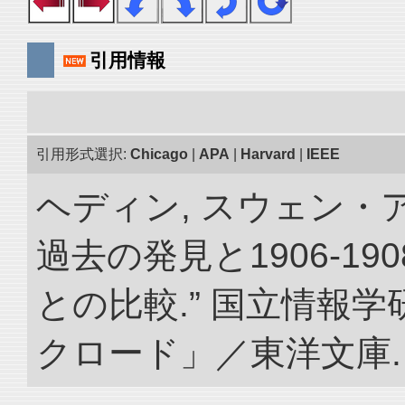
引用情報
引用形式選択:
Chicago
|
APA
|
Harvard
|
IEEE
ヘディン, スウェン・
過去の発見と1906-1
との比較.” 国立情報
クロード」／東洋文庫. doi: