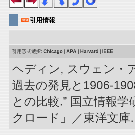
引用情報
引用形式選択:
Chicago
|
APA
|
Harvard
|
IEEE
ヘディン, スウェン・
過去の発見と1906-1
との比較.” 国立情報
クロード」／東洋文庫. doi: