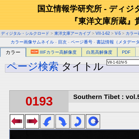
国立情報学研究所 - ディ
『東洋文庫所蔵』
ディジタル・シルクロード
>
東洋文庫アーカイブ
>
VII-1-62
>
V-5
>
カラー
カラー画像サムネイル
-
目次
-
ページ番号
-
書誌情報（メタデー
カラー
IIIFカラー高解像度
白黒高解像度
PDF
ページ検索
タイトル
Southern Tibet : vol.
0193