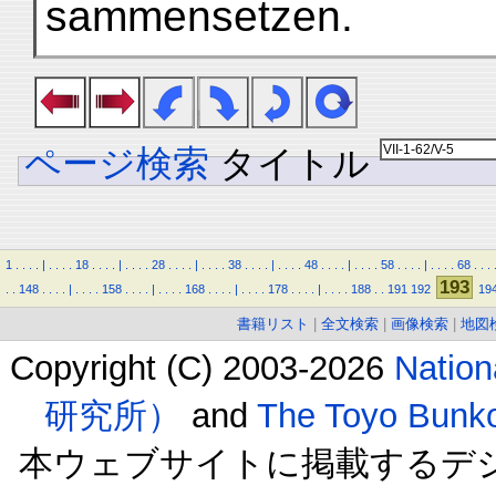
sammensetzen.
ページ検索
タイトル
1
.
.
.
.
|
.
.
.
.
18
.
.
.
.
|
.
.
.
.
28
.
.
.
.
|
.
.
.
.
38
.
.
.
.
|
.
.
.
.
48
.
.
.
.
|
.
.
.
.
58
.
.
.
.
|
.
.
.
.
68
.
.
.
193
.
.
148
.
.
.
.
|
.
.
.
.
158
.
.
.
.
|
.
.
.
.
168
.
.
.
.
|
.
.
.
.
178
.
.
.
.
|
.
.
.
.
188
.
.
191
192
19
書籍リスト
|
全文検索
|
画像検索
|
地図
Copyright (C) 2003-2026
Natio
研究所）
and
The Toyo B
本ウェブサイトに掲載するデ