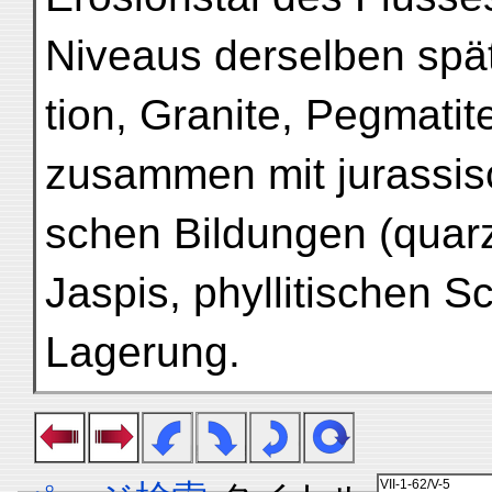
Niveaus derselben spä
tion, Granite, Pegmatit
zusammen mit jurassisc
schen Bildungen (quarz
Jaspis, phyllitischen S
Lagerung.