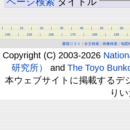
ページ検索
タイトル
1
.
.
.
.
|
.
.
.
.
18
.
.
.
.
|
.
.
.
.
28
.
.
.
.
|
.
.
.
.
38
.
.
.
.
|
.
.
.
.
48
.
.
.
.
|
.
.
.
.
58
.
.
.
.
|
.
.
.
.
68
.
.
.
.
.
148
.
.
.
.
|
.
.
.
.
158
.
.
.
.
|
.
.
.
.
168
.
.
.
.
|
.
.
.
.
178
.
.
.
.
|
.
.
.
.
188
.
.
.
.
|
.
.
.
.
198
.
.
.
.
|
.
書籍リスト
|
全文検索
|
画像検索
|
地図
Copyright (C) 2003-2026
Natio
研究所）
and
The Toyo B
本ウェブサイトに掲載するデ
りい