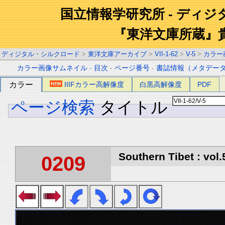
国立情報学研究所 - ディ
『東洋文庫所蔵』
ディジタル・シルクロード
>
東洋文庫アーカイブ
>
VII-1-62
>
V-5
>
カラー
カラー画像サムネイル
-
目次
-
ページ番号
-
書誌情報（メタデー
カラー
IIIFカラー高解像度
白黒高解像度
PDF
ページ検索
タイトル
Southern Tibet : vol.
0209