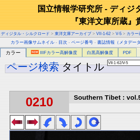
国立情報学研究所 - ディ
『東洋文庫所蔵』
ディジタル・シルクロード
>
東洋文庫アーカイブ
>
VII-1-62
>
V-5
>
カラー
カラー画像サムネイル
-
目次
-
ページ番号
-
書誌情報（メタデー
カラー
IIIFカラー高解像度
白黒高解像度
PDF
ページ検索
タイトル
Southern Tibet : vol.
0210