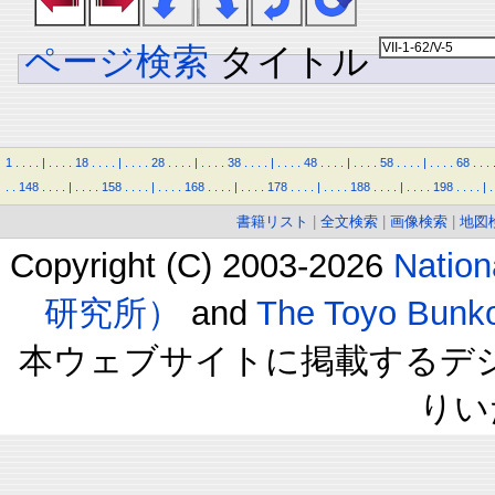
ページ検索
タイトル
1
.
.
.
.
|
.
.
.
.
18
.
.
.
.
|
.
.
.
.
28
.
.
.
.
|
.
.
.
.
38
.
.
.
.
|
.
.
.
.
48
.
.
.
.
|
.
.
.
.
58
.
.
.
.
|
.
.
.
.
68
.
.
.
.
.
148
.
.
.
.
|
.
.
.
.
158
.
.
.
.
|
.
.
.
.
168
.
.
.
.
|
.
.
.
.
178
.
.
.
.
|
.
.
.
.
188
.
.
.
.
|
.
.
.
.
198
.
.
.
.
|
.
書籍リスト
|
全文検索
|
画像検索
|
地図
Copyright (C) 2003-2026
Natio
研究所）
and
The Toyo B
本ウェブサイトに掲載するデ
りい