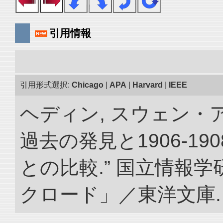
引用情報
引用形式選択:
Chicago
|
APA
|
Harvard
|
IEEE
ヘディン, スウェン・
過去の発見と1906-1
との比較.” 国立情報
クロード」／東洋文庫. doi: