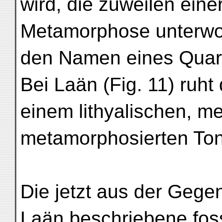
wird, die zuweilen ein
Metamorphose unterwor
den Namen eines Quarz
Bei Laän (Fig. 11) ruht
einem lithyalischen, m
metamorphosierten Ton
Die jetzt aus der Geg
Laän beschriebene foss