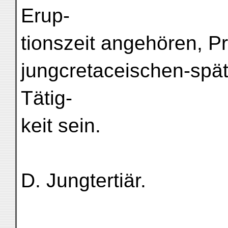
Erup-
tionszeit angehören, P
jungcretaceischen-spä
Tätig-
keit sein.
D. Jungtertiär.