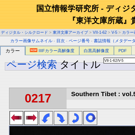
国立情報学研究所 - ディ
『東洋文庫所蔵』
ディジタル・シルクロード
>
東洋文庫アーカイブ
>
VII-1-62
>
V-5
>
カラー
カラー画像サムネイル
-
目次
-
ページ番号
-
書誌情報（メタデー
カラー
IIIFカラー高解像度
白黒高解像度
PDF
ページ検索
タイトル
Southern Tibet : vol.
0217