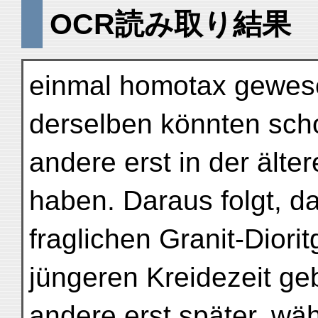
OCR読み取り結果
einmal homotax gewese
derselben könnten scho
andere erst in der älter
haben. Daraus folgt, d
fraglichen Granit-Dior
jüngeren Kreidezeit ge
andere erst später, wä