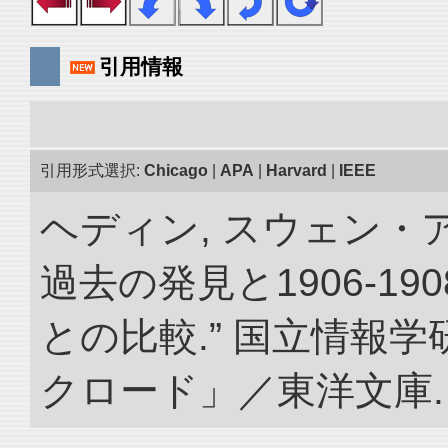
引用情報
引用形式選択:
Chicago
|
APA
|
Harvard
|
IEEE
ヘディン, スウェン・
過去の発見と1906-1
との比較.” 国立情報
クロード」／東洋文庫. doi: