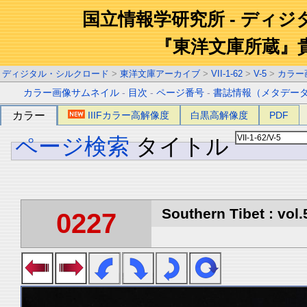
国立情報学研究所 - ディ
『東洋文庫所蔵』
ディジタル・シルクロード
>
東洋文庫アーカイブ
>
VII-1-62
>
V-5
>
カラー
カラー画像サムネイル
-
目次
-
ページ番号
-
書誌情報（メタデー
カラー
IIIFカラー高解像度
白黒高解像度
PDF
ページ検索
タイトル
Southern Tibet : vol.
0227