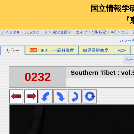
国立情報学
『
ディジタル・シルクロード
>
東洋文庫アーカイブ
>
VII-1-62
>
V-5
>
カラー
カラー
カラー
IIIFカラー高解像度
白黒高解像度
PDF
ペー
Southern Tibet : vol.
0232