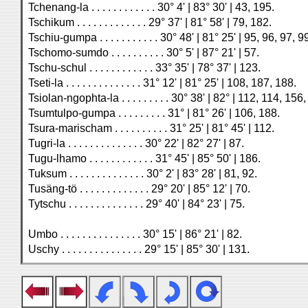
Tchenang-la . . . . . . . . . . . . 30° 4' | 83° 30' | 43, 195.
Tschikum . . . . . . . . . . . . . 29° 37' | 81° 58' | 79, 182.
Tschiu-gumpa . . . . . . . . . . . 30° 48' | 81° 25' | 95, 96, 97
Tschomo-sumdo . . . . . . . . . . 30° 5' | 87° 21' | 57.
Tschu-schul . . . . . . . . . . . . 33° 35' | 78° 37' | 123.
Tseti-la . . . . . . . . . . . . . . 31° 12' | 81° 25' | 108, 187, 188.
Tsiolan-ngophta-la . . . . . . . . . 30° 38' | 82° | 112, 114, 156
Tsumtulpo-gumpa . . . . . . . . . 31° | 81° 26' | 106, 188.
Tsura-marischam . . . . . . . . . . 31° 25' | 81° 45' | 112.
Tugri-la . . . . . . . . . . . . . . 30° 22' | 82° 27' | 87.
Tugu-lhamo . . . . . . . . . . . . 31° 45' | 85° 50' | 186.
Tuksum . . . . . . . . . . . . . . 30° 2' | 83° 28' | 81, 92.
Tusäng-tö . . . . . . . . . . . . . 29° 20' | 85° 12' | 70.
Tytschu . . . . . . . . . . . . . . 29° 40' | 84° 23' | 75.
Umbo . . . . . . . . . . . . . . . 30° 15' | 86° 21' | 82.
Uschy . . . . . . . . . . . . . . . 29° 15' | 85° 30' | 131.