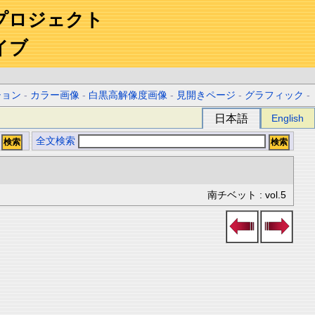
プロジェクト
イブ
ション
-
カラー画像
-
白黒高解像度画像
-
見開きページ
-
グラフィック
-
日本語
English
全文検索
南チベット : vol.5