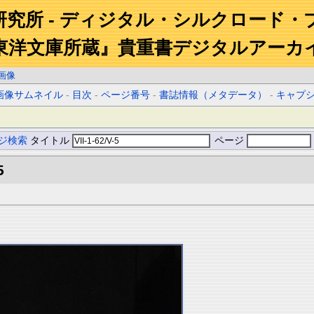
研究所 - ディジタル・シルクロード・
東洋文庫所蔵』貴重書デジタルアーカ
画像
画像サムネイル
-
目次
-
ページ番号
-
書誌情報（メタデータ）
-
キャプ
ジ検索
タイトル
ページ
5