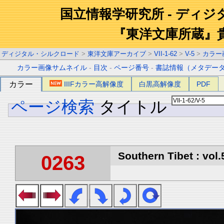
国立情報学研究所 - ディ
『東洋文庫所蔵』
ディジタル・シルクロード
>
東洋文庫アーカイブ
>
VII-1-62
>
V-5
>
カラー
カラー画像サムネイル
-
目次
-
ページ番号
-
書誌情報（メタデー
カラー
IIIFカラー高解像度
白黒高解像度
PDF
ページ検索
タイトル
Southern Tibet : vol.
0263