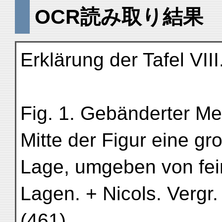
OCR読み取り結果
Erklärung der Tafel VIII
Fig. 1. Gebänderter Me
Mitte der Figur eine gr
Lage, umgeben von fein
Lagen. + Nicols. Vergr. 
(461).