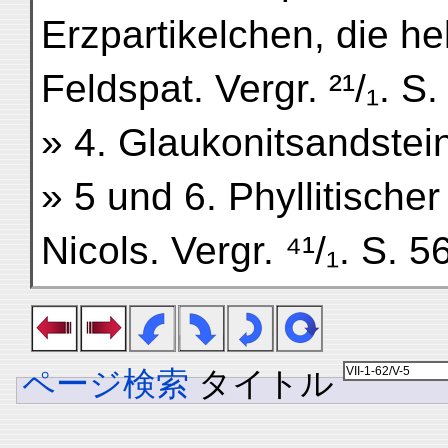
Erzpartikelchen, die h
Feldspat. Vergr. ²¹/₁. S.
» 4. Glaukonitsandstein.
» 5 und 6. Phyllitischer
Nicols. Vergr. ⁴¹/₁. S. 5
ページ検索
タイトル