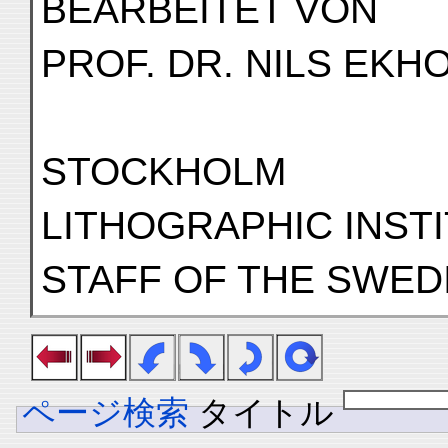
BEARBEITET VON
PROF. DR. NILS EKH
STOCKHOLM
LITHOGRAPHIC INST
STAFF OF THE SWED
ページ検索
タイトル