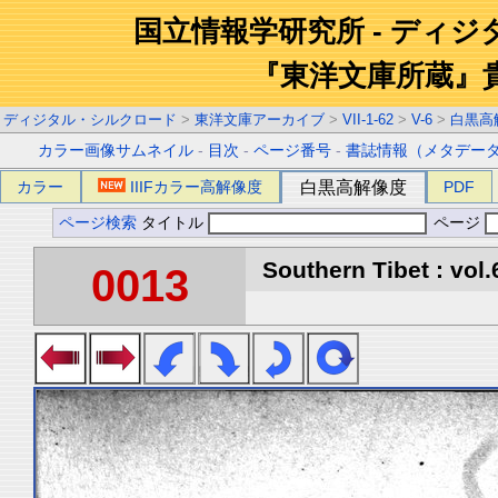
国立情報学研究所 - ディ
『東洋文庫所蔵』
ディジタル・シルクロード
>
東洋文庫アーカイブ
>
VII-1-62
>
V-6
>
白黒高
カラー画像サムネイル
-
目次
-
ページ番号
-
書誌情報（メタデー
カラー
IIIFカラー高解像度
白黒高解像度
PDF
ページ検索
タイトル
ページ
Southern Tibet : vol.
0013