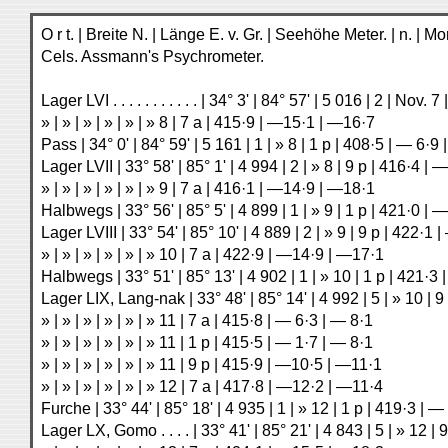
O r t. | Breite N. | Länge E. v. Gr. | Seehöhe Meter. | n. 
Cels. Assmann's Psychrometer.
Lager LVI . . . . . . . . . . . | 34° 3' | 84° 57' | 5 016 | 2 | No
» | » | » | » | » | » 8 | 7 a | 415·9 | —15·1 | —16·7
Pass | 34° 0' | 84° 59' | 5 161 | 1 | » 8 | 1 p | 408·5 | — 6·9
Lager LVII | 33° 58' | 85° 1' | 4 994 | 2 | » 8 | 9 p | 416·4 
» | » | » | » | » | » 9 | 7 a | 416·1 | —14·9 | —18·1
Halbwegs | 33° 56' | 85° 5' | 4 899 | 1 | » 9 | 1 p | 421·0 | 
Lager LVIII | 33° 54' | 85° 10' | 4 889 | 2 | » 9 | 9 p | 422·
» | » | » | » | » | » 10 | 7 a | 422·9 | —14·9 | —17·1
Halbwegs | 33° 51' | 85° 13' | 4 902 | 1 | » 10 | 1 p | 421·3
Lager LIX, Lang-nak | 33° 48' | 85° 14' | 4 992 | 5 | » 10 | 
» | » | » | » | » | » 11 | 7 a | 415·8 | — 6·3 | — 8·1
» | » | » | » | » | » 11 | 1 p | 415·5 | — 1·7 | — 8·1
» | » | » | » | » | » 11 | 9 p | 415·9 | —10·5 | —11·1
» | » | » | » | » | » 12 | 7 a | 417·8 | —12·2 | —11·4
Furche | 33° 44' | 85° 18' | 4 935 | 1 | » 12 | 1 p | 419·3 | 
Lager LX, Gomo . . . . | 33° 41' | 85° 21' | 4 843 | 5 | » 12 