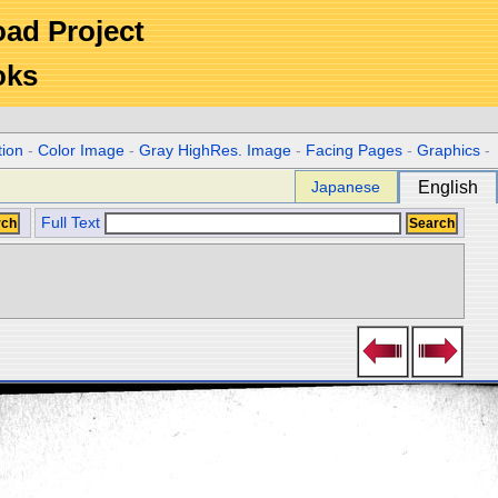
Road Project
oks
tion
-
Color Image
-
Gray HighRes. Image
-
Facing Pages
-
Graphics
-
Japanese
English
Full Text