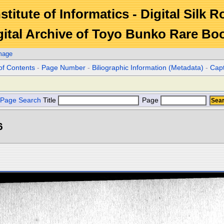
stitute of Informatics - Digital Silk 
gital Archive of Toyo Bunko Rare Bo
mage
of Contents
-
Page Number
-
Biliographic Information (Metadata)
-
Cap
Page Search
Title
Page
6