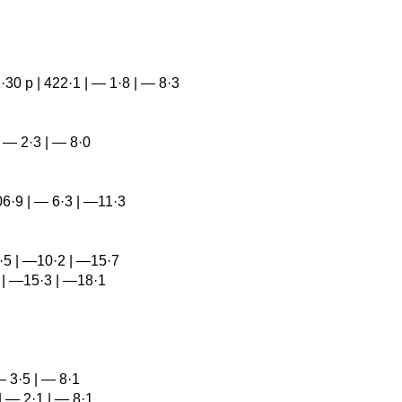
4 | 1·30 p | 422·1 | — 1·8 | — 8·3
 | — 2·3 | — 8·0
| 406·9 | — 6·3 | —11·3
98·5 | —10·2 | —15·7
·0 | —15·3 | —18·1
 — 3·5 | — 8·1
 | — 2·1 | — 8·1