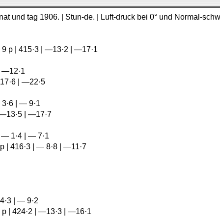
| Monat und tag 1906. | Stun-de. | Luft-druck bei 0° und Normal-s
v. 7 | 9 p | 415·3 | —13·2 | —17·1
 | —12·1
| —17·6 | —22·5
— 3·6 | — 9·1
1 | —13·5 | —17·7
 | — 1·4 | — 7·1
9 p | 416·3 | — 8·8 | —11·7
— 4·3 | — 9·2
| 9 p | 424·2 | —13·3 | —16·1