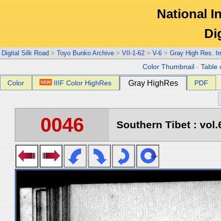
National In
Di
Digital Silk Road
>
Toyo Bunko Archive
>
VII-1-62
>
V-6
>
Gray High Res. I
Color Thumbnail
-
Table 
Color
IIIF Color HighRes
Gray HighRes
PDF
0046
Southern Tibet : vol.