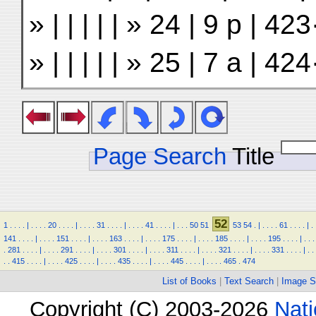
» | | | | | » 24 | 9 p | 
» | | | | | » 25 | 7 a | 
Page Search
Title
52
1
.
.
.
.
|
.
.
.
.
20
.
.
.
.
|
.
.
.
.
31
.
.
.
.
|
.
.
.
.
41
.
.
.
.
|
.
.
.
50
51
53
54
.
|
.
.
.
.
61
.
.
.
.
|
.
141
.
.
.
.
|
.
.
.
.
151
.
.
.
.
|
.
.
.
.
163
.
.
.
.
|
.
.
.
.
175
.
.
.
.
|
.
.
.
.
185
.
.
.
.
|
.
.
.
.
195
.
.
.
.
|
.
.
.
.
281
.
.
.
.
|
.
.
.
.
291
.
.
.
.
|
.
.
.
.
301
.
.
.
.
|
.
.
.
.
311
.
.
.
.
|
.
.
.
.
321
.
.
.
.
|
.
.
.
.
331
.
.
.
.
|
.
.
.
.
415
.
.
.
.
|
.
.
.
.
425
.
.
.
.
|
.
.
.
.
435
.
.
.
.
|
.
.
.
.
445
.
.
.
.
|
.
.
.
.
465
.
474
List of Books
|
Text Search
|
Image S
Copyright (C) 2003-2026
Nati