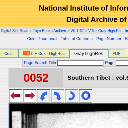
National Institute of Info
Digital Archive 
Digital Silk Road
>
Toyo Bunko Archive
>
VII-1-62
>
V-6
>
Gray High Res. I
Color Thumbnail
-
Table of Contents
-
Page Number
-
B
Color
IIIF Color HighRes
Gray HighRes
PDF
Page Search
Title
Page
0052
Southern Tibet : vol.