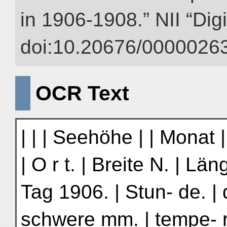
in 1906-1908.” NII “Dig
doi:10.20676/00000263
OCR Text
| | | Seehöhe | | Monat | 
| O r t. | Breite N. | Län
Tag 1906. | Stun- de. |
schwere mm. | tempe- ra