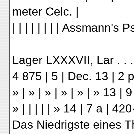
meter Celc. |
| | | | | | | | Assmann's 
Lager LXXXVII, Lar . . . . 
4 875 | 5 | Dec. 13 | 2 
» | » | » | » | » | » 13 
» | | | | | » 14 | 7 a | 
Das Niedrigste eines Thal