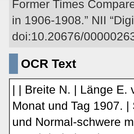
Former Times Compare
in 1906-1908.” NII “Dig
doi:10.20676/00000263
OCR Text
| | Breite N. | Länge E. 
Monat und Tag 1907. | S
und Normal-schwere mm.