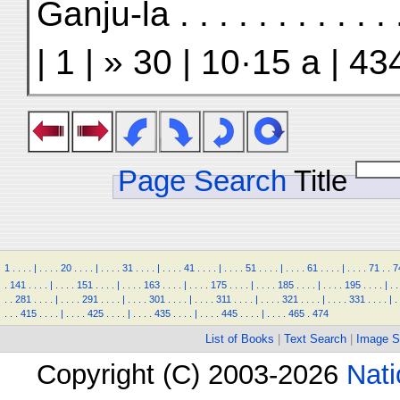
Ganju-la . . . . . . . . . . 
| 1 | » 30 | 10·15 a | 43
Page Search
Title
1
.
.
.
.
|
.
.
.
.
20
.
.
.
.
|
.
.
.
.
31
.
.
.
.
|
.
.
.
.
41
.
.
.
.
|
.
.
.
.
51
.
.
.
.
|
.
.
.
.
61
.
.
.
.
|
.
.
.
.
71
.
.
7
.
141
.
.
.
.
|
.
.
.
.
151
.
.
.
.
|
.
.
.
.
163
.
.
.
.
|
.
.
.
.
175
.
.
.
.
|
.
.
.
.
185
.
.
.
.
|
.
.
.
.
195
.
.
.
.
|
.
.
.
.
281
.
.
.
.
|
.
.
.
.
291
.
.
.
.
|
.
.
.
.
301
.
.
.
.
|
.
.
.
.
311
.
.
.
.
|
.
.
.
.
321
.
.
.
.
|
.
.
.
.
331
.
.
.
.
|
.
.
.
.
415
.
.
.
.
|
.
.
.
.
425
.
.
.
.
|
.
.
.
.
435
.
.
.
.
|
.
.
.
.
445
.
.
.
.
|
.
.
.
.
465
.
474
List of Books
|
Text Search
|
Image S
Copyright (C) 2003-2026
Nati