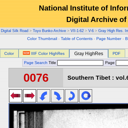
National Institute of Info
Digital Archive 
Digital Silk Road
>
Toyo Bunko Archive
>
VII-1-62
>
V-6
>
Gray High Res. I
Color Thumbnail
-
Table of Contents
-
Page Number
-
B
Color
IIIF Color HighRes
Gray HighRes
PDF
Page Search
Title
Page
0076
Southern Tibet : vol.