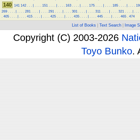
140
141
142
.
.
.
|
.
.
.
.
151
.
.
.
.
|
.
.
.
.
163
.
.
.
.
|
.
.
.
.
175
.
.
.
.
|
.
.
.
.
185
.
.
.
.
|
.
.
.
.
19
269
.
.
.
.
|
.
.
.
.
281
.
.
.
.
|
.
.
.
.
291
.
.
.
.
|
.
.
.
.
301
.
.
.
.
|
.
.
.
.
311
.
.
.
.
|
.
.
.
.
321
.
.
.
.
|
.
.
.
.
405
.
.
.
.
|
.
.
.
.
415
.
.
.
.
|
.
.
.
.
425
.
.
.
.
|
.
.
.
.
435
.
.
.
.
|
.
.
.
.
445
.
.
.
.
|
.
.
.
.
465
.
474
List of Books
|
Text Search
|
Image S
Copyright (C) 2003-2026
Nati
Toyo Bunko
.