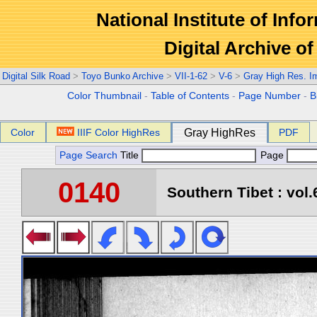
National Institute of Info
Digital Archive 
Digital Silk Road
>
Toyo Bunko Archive
>
VII-1-62
>
V-6
>
Gray High Res. I
Color Thumbnail
-
Table of Contents
-
Page Number
-
B
Color
IIIF Color HighRes
Gray HighRes
PDF
Page Search
Title
Page
0140
Southern Tibet : vol.