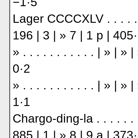
−1·5
Lager CCCCXLV . . . . . . 
196 | 3 | » 7 | 1 p | 405
» . . . . . . . . . . . | » | 
0·2
» . . . . . . . . . . . | » | 
1·1
Chargo-ding-la . . . . . . 
885 | 1 | » 8 | 9 a | 373·