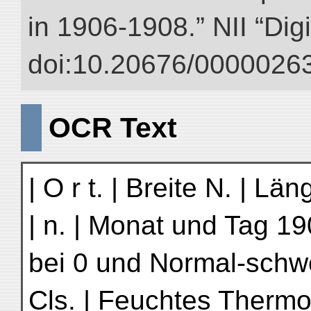
in 1906-1908.” NII “Dig
doi:10.20676/00000263
OCR Text
| O r t. | Breite N. | Lä
| n. | Monat und Tag 190
bei 0 und Normal-schwe
Cls. | Feuchtes Thermo