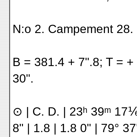
N:o 2. Campement 28. 
B = 381.4 + 7ʺ.8; T = + 
30ʺ.
⊙ | C. D. | 23ʰ 39ᵐ 17⅙ 
8ʺ | 1.8 | 1.8 0ʺ | 79° 37ʹ