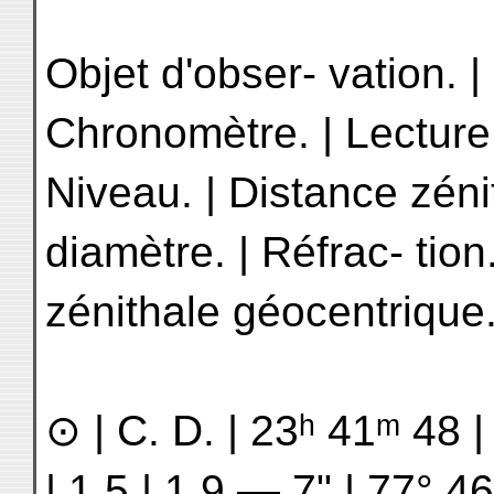
Objet d'obser- vation. | 
Chronomètre. | Lecture 
Niveau. | Distance zéni
diamètre. | Réfrac- tion.
zénithale géocentrique
⊙ | C. D. | 23ʰ 41ᵐ 48 | 
| 1.5 | 1.9 — 7ʺ | 77° 46ʹ