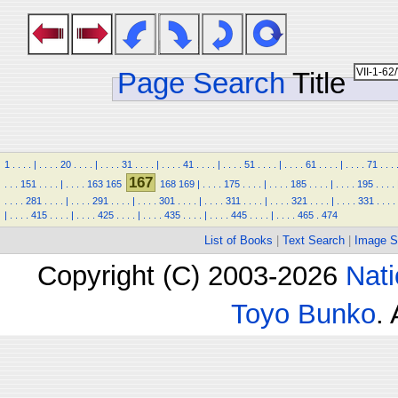
Page Search
Title
1
.
.
.
.
|
.
.
.
.
20
.
.
.
.
|
.
.
.
.
31
.
.
.
.
|
.
.
.
.
41
.
.
.
.
|
.
.
.
.
51
.
.
.
.
|
.
.
.
.
61
.
.
.
.
|
.
.
.
.
71
.
.
.
167
.
.
.
151
.
.
.
.
|
.
.
.
.
163
165
168
169
|
.
.
.
.
175
.
.
.
.
|
.
.
.
.
185
.
.
.
.
|
.
.
.
.
195
.
.
.
.
.
.
.
.
281
.
.
.
.
|
.
.
.
.
291
.
.
.
.
|
.
.
.
.
301
.
.
.
.
|
.
.
.
.
311
.
.
.
.
|
.
.
.
.
321
.
.
.
.
|
.
.
.
.
331
.
.
.
.
|
.
.
.
.
415
.
.
.
.
|
.
.
.
.
425
.
.
.
.
|
.
.
.
.
435
.
.
.
.
|
.
.
.
.
445
.
.
.
.
|
.
.
.
.
465
.
474
List of Books
|
Text Search
|
Image S
Copyright (C) 2003-2026
Nati
Toyo Bunko
.