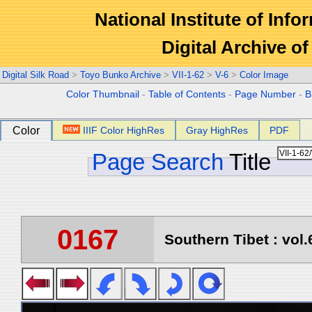
National Institute of Info
Digital Archive 
Digital Silk Road
>
Toyo Bunko Archive
>
VII-1-62
>
V-6
>
Color Image
Color Thumbnail
-
Table of Contents
-
Page Number
-
B
Color
IIIF Color HighRes
Gray HighRes
PDF
Page Search
Title
0167
Southern Tibet : vol.