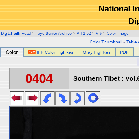
National In
Di
Digital Silk Road
>
Toyo Bunko Archive
>
VII-1-62
>
V-6
>
Color Image
Color Thumbnail
-
Table 
Color
IIIF Color HighRes
Gray HighRes
PDF
0404
Southern Tibet : vol.