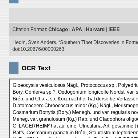
Citation Format:
Chicago
|
APA
|
Harvard
|
IEEE
Hedin, Sven Anders. “Southern Tibet Discoveries in Form
doi:10.20676/00000263.
OCR Text
Gloeocystis vesiculosus Nägl., Protococcus sp., Polyedri
Bory, Conferva sp.?, Oedogonium longicolle Nordst. var.
Bréb. und Chara sp. Kurz nachher hat derselbe Verfasse
Diatomaceen: Chroococcus minor (Kg.) Nägl., Merismope
Cosmarium Botrytis (Bory.) Menegh. und var. regularis nov
Meneg. var. granulosum (Kg.) Rab. und Cladophora oligo
G. LAGERHEIM² hat auf einer Utricularia-Art, gesammelt i
Ralfs, Cosmarium granatum Bréb., Staurastrum leptoder