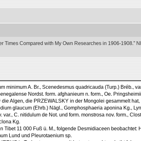
er Times Compared with My Own Researches in 1906-1908.” NII 
um minimum A. Br., Scenedesmus quadricauda (Turp.) Bréb., var.
 senegalense Nordst. form. afghanieum n. form., Oe. Pringsheim
r¹ die Algen, die PRZEWALSKY in der Mongolei gesammelt hat,
dium glaucum (Ehrb.) Nägl., Gomphosphaeria aponina Kg., Lyn
. var., C. nitidulum de Not. und form. monstrosa nov. form., Clo
clona Kg.
n Tibet 11 000 Fuß ü. M., folgende Desmidiaceen beobachtet: H
mum Lund und Pleurotaenium sp.