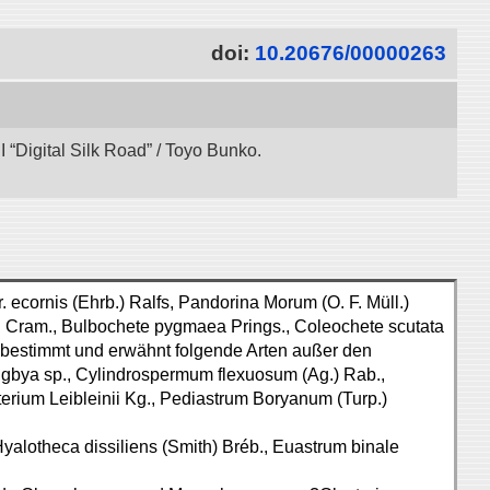
doi:
10.20676/00000263
“Digital Silk Road” / Toyo Bunko.
 ecornis (Ehrb.) Ralfs, Pandorina Morum (O. F. Müll.)
ii Cram., Bulbochete pygmaea Prings., Coleochete scutata
 bestimmt und erwähnt folgende Arten außer den
gbya sp., Cylindrospermum flexuosum (Ag.) Rab.,
sterium Leibleinii Kg., Pediastrum Boryanum (Turp.)
yalotheca dissiliens (Smith) Bréb., Euastrum binale