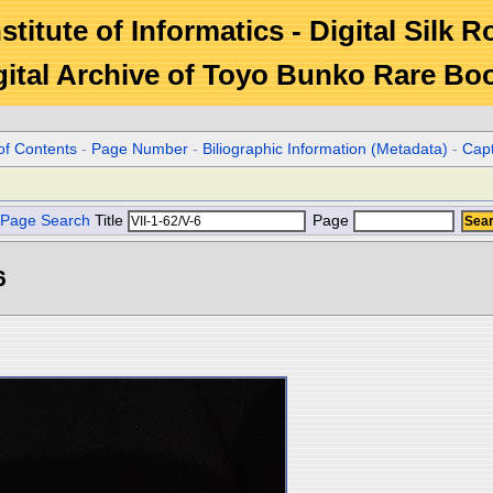
stitute of Informatics - Digital Silk 
gital Archive of Toyo Bunko Rare Bo
of Contents
-
Page Number
-
Biliographic Information (Metadata)
-
Cap
Page Search
Title
Page
6