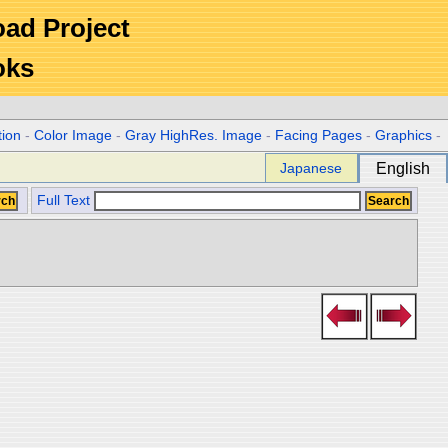
Road Project
oks
tion
-
Color Image
-
Gray HighRes. Image
-
Facing Pages
-
Graphics
-
Japanese
English
Full Text