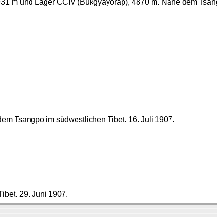
931 m und Lager CCIV (Bukgyäyorap), 4870 m. Nahe dem Tsang
 dem Tsangpo im südwestlichen Tibet. 16. Juli 1907.
ibet. 29. Juni 1907.