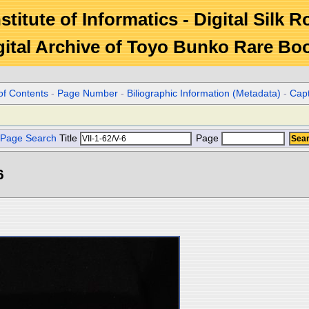
stitute of Informatics - Digital Silk 
gital Archive of Toyo Bunko Rare Bo
of Contents
-
Page Number
-
Biliographic Information (Metadata)
-
Cap
Page Search
Title
Page
6