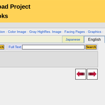
Road Project
oks
tion
-
Color Image
-
Gray HighRes. Image
-
Facing Pages
-
Graphics
-
Japanese
English
Full Text