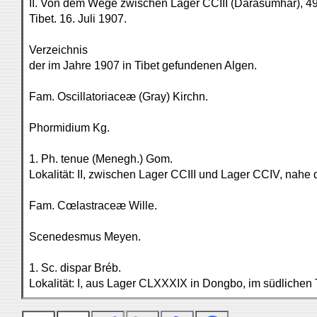
II. Von dem Wege zwischen Lager CCIII (Darasumhar), 4
Tibet. 16. Juli 1907.
Verzeichnis
der im Jahre 1907 in Tibet gefundenen Algen.
Fam. Oscillatoriaceæ (Gray) Kirchn.
Phormidium Kg.
1. Ph. tenue (Menegh.) Gom.
Lokalität: II, zwischen Lager CCIII und Lager CCIV, nahe
Fam. Cœlastraceæ Wille.
Scenedesmus Meyen.
1. Sc. dispar Bréb.
Lokalität: I, aus Lager CLXXXIX in Dongbo, im südlichen T