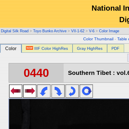
National In
Di
Digital Silk Road
>
Toyo Bunko Archive
>
VII-1-62
>
V-6
>
Color Image
Color Thumbnail
-
Table 
Color
IIIF Color HighRes
Gray HighRes
PDF
0440
Southern Tibet : vol.