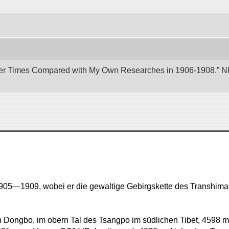
er Times Compared with My Own Researches in 1906-1908.” NII 
n 1905—1909, wobei er die gewaltige Gebirgskette des Transhim
n Dongbo, im obern Tal des Tsangpo im südlichen Tibet, 4598 m.