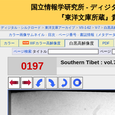
国立情報学研究所 - ディ
『東洋文庫所蔵』
ディジタル・シルクロード
>
東洋文庫アーカイブ
>
VII-1-62
>
V-7
>
白黒高
カラー画像サムネイル
-
目次
-
ページ番号
-
書誌情報（メタデー
カラー
IIIFカラー高解像度
白黒高解像度
PDF
ページ検索
タイトル
ページ
Southern Tibet : vol.
0197