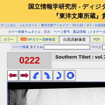
国立情報学研究所 - ディ
『東洋文庫所蔵』
ディジタル・シルクロード
>
東洋文庫アーカイブ
>
VII-1-62
>
V-7
>
白黒高
カラー画像サムネイル
-
目次
-
ページ番号
-
書誌情報（メタデー
カラー
IIIFカラー高解像度
白黒高解像度
PDF
ページ検索
タイトル
ページ
Southern Tibet : vol.
0222