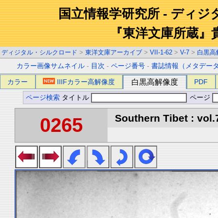
国立情報学研究所 - ディ
『東洋文庫所蔵』
ディジタル・シルクロード
>
東洋文庫アーカイブ
>
VII-1-62
>
V-7
>
白黒高
カラー画像サムネイル
-
目次
-
ページ番号
-
書誌情報（メタデー
カラー
IIIFカラー高解像度
白黒高解像度
PDF
ページ検索
タイトル
ページ
Southern Tibet : vol.
0265