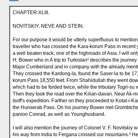
CHAPTER XLIII.
NOVITSKIY, NEVE AND STEIN.
For our purpose it would be utterly superfluous to menti
traveller who has crossed the Kara-korum Pass in recent 
a well beaten track, one of the highroads of Asia. I will o
H. Bower who in A trip to Turkistan¹ describes the journey
Major Cumberland and in company with the already men
They crossed the Kardong-la, found the Saser-la to be 17,
korum Pass 18,550 feet. From Shahidullah they went dow
which had to be forded twice, while the tributary Togri-su
Then they took the road over the Kilian-davan. Near Ak-m
tsoff's expedition. Farther on they proceeded to Kotal-i
the Hunserab Pass. On his journey Bower met Grombtche
panion Conrad, as well as Younghusband.
I will also mention the journey of Colonel V. F. Novitskiy 
his way from India to Fergana crossed our mountains.² He