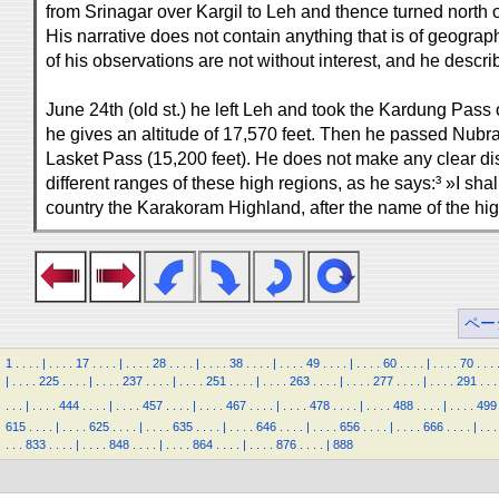
from Srinagar over Kargil to Leh and thence turned north
His narrative does not contain anything that is of geogra
of his observations are not without interest, and he describ
June 24th (old st.) he left Leh and took the Kardung Pass
he gives an altitude of 17,570 feet. Then he passed Nub
Lasket Pass (15,200 feet). He does not make any clear di
different ranges of these high regions, as he says:³ »I sha
country the Karakoram Highland, after the name of the hi
ペー
1
.
.
.
.
|
.
.
.
.
17
.
.
.
.
|
.
.
.
.
28
.
.
.
.
|
.
.
.
.
38
.
.
.
.
|
.
.
.
.
49
.
.
.
.
|
.
.
.
.
60
.
.
.
.
|
.
.
.
.
70
.
.
.
|
.
.
.
.
225
.
.
.
.
|
.
.
.
.
237
.
.
.
.
|
.
.
.
.
251
.
.
.
.
|
.
.
.
.
263
.
.
.
.
|
.
.
.
.
277
.
.
.
.
|
.
.
.
.
291
.
.
.
.
.
.
|
.
.
.
.
444
.
.
.
.
|
.
.
.
.
457
.
.
.
.
|
.
.
.
.
467
.
.
.
.
|
.
.
.
.
478
.
.
.
.
|
.
.
.
.
488
.
.
.
.
|
.
.
.
.
499
615
.
.
.
.
|
.
.
.
.
625
.
.
.
.
|
.
.
.
.
635
.
.
.
.
|
.
.
.
.
646
.
.
.
.
|
.
.
.
.
656
.
.
.
.
|
.
.
.
.
666
.
.
.
.
|
.
.
.
.
.
.
833
.
.
.
.
|
.
.
.
.
848
.
.
.
.
|
.
.
.
.
864
.
.
.
.
|
.
.
.
.
876
.
.
.
.
|
888