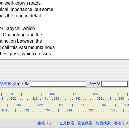
 on well-known roads.
phical importance, but some
es the road in detail.
 or Laoychi, which
ra, Changlung and the
stinction between the
ll call this vast mountainous
ghest pass, which crosses
ジ検索
タイトル
ページ
.
|
.
.
.
.
81
.
.
.
.
|
.
.
.
.
92
.
.
.
.
|
.
.
.
.
105
.
.
.
.
|
.
.
.
.
117
.
.
.
.
|
.
.
.
.
128
.
.
.
.
|
.
.
.
.
138
.
.
.
.
|
.
|
.
.
.
.
302
.
.
.
.
|
.
.
.
.
315
.
.
.
.
|
.
.
.
.
329
.
.
.
.
|
.
.
.
.
342
.
.
.
.
|
.
.
.
.
352
.
.
.
.
|
.
.
.
.
363
.
.
.
.
.
.
.
|
.
.
.
.
510
.
.
.
.
|
.
.
.
.
520
.
.
.
.
|
.
.
.
.
530
.
.
.
.
|
.
.
.
.
541
.
.
.
.
|
.
.
.
.
552
.
.
.
.
|
.
.
.
.
563
.
681
.
.
.
.
|
.
.
.
.
693
.
.
.
.
|
.
.
.
.
704
.
.
.
.
|
.
.
.
.
714
.
.
.
.
|
.
.
.
.
726
.
.
.
.
|
.
.
.
.
737
.
.
.
.
|
.
.
.
書籍リスト
|
全文検索
|
画像検索
|
地図検索
|
著者リス