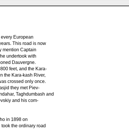
on every European
years. This road is now
nly mention Captain
 he undertook with
tioned Dauvergne.
800 feet, and the Kara-
n the Kara-kash River,
 was crossed only once.
asjid they met Piev-
-Kandahar, Taghdumbash and
vskiy and his com-
who in 1898 on
 took the ordinary road