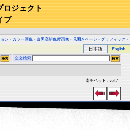
プロジェクト
イブ
ション
-
カラー画像
-
白黒高解像度画像
-
見開きページ
-
グラフィック
-
日本語
English
全文検索
南チベット : vol.7