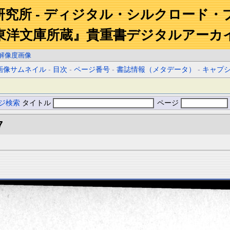
研究所 - ディジタル・シルクロード・
東洋文庫所蔵』貴重書デジタルアーカ
解像度画像
画像サムネイル
-
目次
-
ページ番号
-
書誌情報（メタデータ）
-
キャプ
ジ検索
タイトル
ページ
7