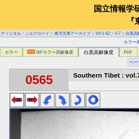
国立情報学
『
ディジタル・シルクロード
>
東洋文庫アーカイブ
>
VII-1-62
>
V-7
>
白黒高
カラー
カラー
IIIFカラー高解像度
白黒高解像度
PDF
ペー
Southern Tibet : vol.
0565