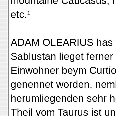
mountaine Caucasus, now
etc.¹
ADAM OLEARIUS has th
Sablustan lieget ferne
Einwohner beym Curti
genennet worden, nem
herumliegenden sehr h
Theil vom Taurus ist 