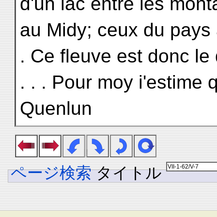
d'un lac entre les mon
au Midy; ceux du pays a
. Ce fleuve est donc le
. . . Pour moy i'estime
Quenlun
ページ検索
タイトル