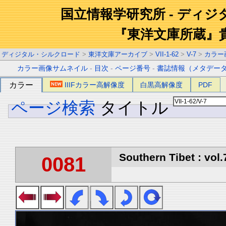
国立情報学研究所 - ディ
『東洋文庫所蔵』
ディジタル・シルクロード
>
東洋文庫アーカイブ
>
VII-1-62
>
V-7
>
カラー
カラー画像サムネイル
-
目次
-
ページ番号
-
書誌情報（メタデー
カラー
IIIFカラー高解像度
白黒高解像度
PDF
ページ検索
タイトル
Southern Tibet : vol.
0081