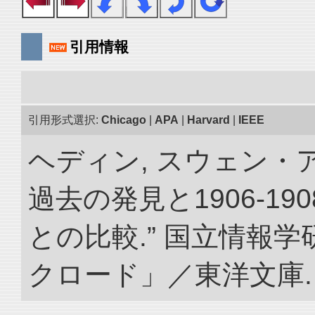
引用情報
引用形式選択:
Chicago
|
APA
|
Harvard
|
IEEE
ヘディン, スウェン・
過去の発見と1906-1
との比較.” 国立情報
クロード」／東洋文庫. doi: