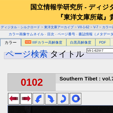
国立情報学研究所 - ディ
『東洋文庫所蔵』
ディジタル・シルクロード
>
東洋文庫アーカイブ
>
VII-1-62
>
V-7
>
カラー
カラー画像サムネイル
-
目次
-
ページ番号
-
書誌情報（メタデー
カラー
IIIFカラー高解像度
白黒高解像度
PDF
ページ検索
タイトル
Southern Tibet : vol.
0102