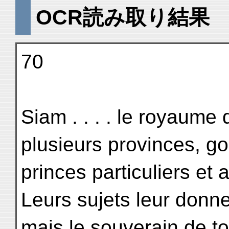
OCR読み取り結果
70
Siam . . . . le royaum
plusieurs provinces, g
princes particuliers et 
Leurs sujets leur donnen
mais le souverain de to