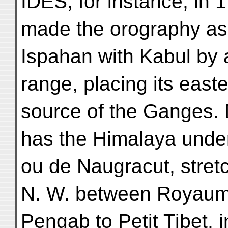
IDES, for instance, in 
made the orography as 
Ispahan with Kabul by 
range, placing its east
source of the Ganges.
has the Himalaya unde
ou de Naugracut, stret
N. W. between Royaum
Pengab to Petit Tibet, i