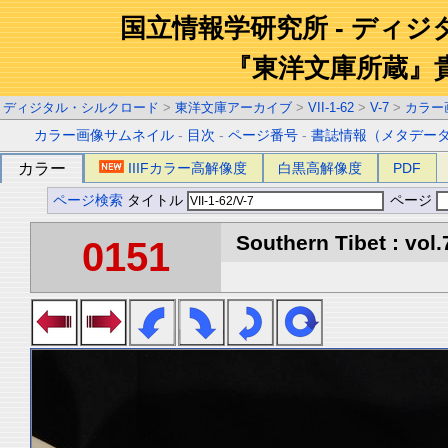
国立情報学研究所 - ディ
『東洋文庫所蔵』
ディジタル・シルクロード
>
東洋文庫アーカイブ
>
VII-1-62
>
V-7
>
カラー
カラー画像サムネイル
-
目次
-
ページ番号
-
書誌情報（メタデー
カラー
IIIFカラー高解像度
白黒高解像度
PDF
ページ検索
タイトル
ページ
Southern Tibet : vol.
0151