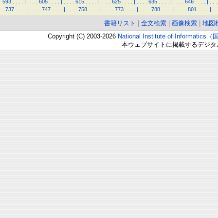
593
.
.
.
.
|
.
.
.
.
605
.
.
.
.
|
.
.
.
.
615
.
.
.
.
|
.
.
.
.
625
.
.
.
.
|
.
.
.
.
635
.
.
.
.
|
.
.
.
.
646
.
.
.
.
|
.
.
.
.
737
.
.
.
.
|
.
.
.
.
747
.
.
.
.
|
.
.
.
.
758
.
.
.
.
|
.
.
.
.
773
.
.
.
.
|
.
.
.
.
788
.
.
.
.
|
.
.
.
.
801
.
.
.
.
|
.
.
書籍リスト
|
全文検索
|
画像検索
|
地図
Copyright (C) 2003-2026
National Institute of Inform
本ウェブサイトに掲載するデジタ